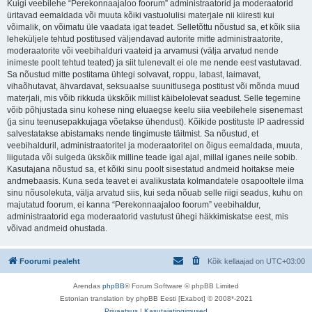
Kuigi veebilehe “Perekonnaajaloo foorum” administraatorid ja moderaatorid
üritavad eemaldada või muuta kõiki vastuolulisi materjale nii kiiresti kui
võimalik, on võimatu üle vaadata igat teadet. Selletõttu nõustud sa, et kõik siia
leheküljele tehtud postitused väljendavad autorite mitte administraatorite,
moderaatorite või veebihalduri vaateid ja arvamusi (välja arvatud nende
inimeste poolt tehtud teated) ja siit tulenevalt ei ole me nende eest vastutavad.
Sa nõustud mitte postitama ühtegi solvavat, roppu, labast, laimavat,
vihaõhutavat, ähvardavat, seksuaalse suunitlusega postitust või mõnda muud
materjali, mis võib rikkuda ükskõik millist käibelolevat seadust. Selle tegemine
võib põhjustada sinu kohese ning eluaegse keelu siia veebilehele sisenemast
(ja sinu teenusepakkujaga võetakse ühendust). Kõikide postituste IP aadressid
salvestatakse abistamaks nende tingimuste täitmist. Sa nõustud, et
veebihalduril, administraatoritel ja moderaatoritel on õigus eemaldada, muuta,
liigutada või sulgeda ükskõik milline teade igal ajal, millal iganes neile sobib.
Kasutajana nõustud sa, et kõiki sinu poolt sisestatud andmeid hoitakse meie
andmebaasis. Kuna seda teavet ei avalikustata kolmandatele osapooltele ilma
sinu nõusolekuta, välja arvatud siis, kui seda nõuab selle riigi seadus, kuhu on
majutatud foorum, ei kanna “Perekonnaajaloo foorum” veebihaldur,
administraatorid ega moderaatorid vastutust ühegi häkkimiskatse eest, mis
võivad andmeid ohustada.
Foorumi pealeht
Kõik kellaajad on
UTC+03:00
Arendas
phpBB
® Forum Software © phpBB Limited
Estonian translation by phpBB Eesti [Exabot] © 2008*-2021
Privaatsus
|
Kasutajatingimused