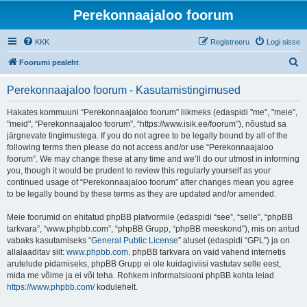
Perekonnaajaloo foorum
KKK
Registreeru
Logi sisse
O
Foorumi pealeht
t
Perekonnaajaloo foorum - Kasutamistingimused
s
i
Hakates kommuuni “Perekonnaajaloo foorum” liikmeks (edaspidi "me", "meie",
"meid", “Perekonnaajaloo foorum”, “https://www.isik.ee/foorum”), nõustud sa
järgnevate tingimustega. If you do not agree to be legally bound by all of the
following terms then please do not access and/or use “Perekonnaajaloo
foorum”. We may change these at any time and we’ll do our utmost in informing
you, though it would be prudent to review this regularly yourself as your
continued usage of “Perekonnaajaloo foorum” after changes mean you agree
to be legally bound by these terms as they are updated and/or amended.
Meie foorumid on ehitatud phpBB platvormile (edaspidi “see”, “selle”, “phpBB
tarkvara”, “www.phpbb.com”, “phpBB Grupp, “phpBB meeskond”), mis on antud
vabaks kasutamiseks “
General Public License
” alusel (edaspidi “GPL”) ja on
allalaaditav siit:
www.phpbb.com
. phpBB tarkvara on vaid vahend internetis
arutelude pidamiseks, phpBB Grupp ei ole kuidagiviisi vastutav selle eest,
mida me võime ja ei või teha. Rohkem informatsiooni phpBB kohta leiad
https://www.phpbb.com/
kodulehelt.