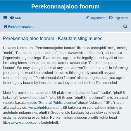
Perekonnaajaloo foorum
KKK
Registreeru
Logi sisse
O
Foorumi pealeht
t
Perekonnaajaloo foorum - Kasutamistingimused
s
i
Hakates kommuuni “Perekonnaajaloo foorum” liikmeks (edaspidi "me", "meie",
"meid", “Perekonnaajaloo foorum”, “https://www.isik.ee/foorum”), nõustud sa
järgnevate tingimustega. If you do not agree to be legally bound by all of the
following terms then please do not access and/or use “Perekonnaajaloo
foorum”. We may change these at any time and we’ll do our utmost in informing
you, though it would be prudent to review this regularly yourself as your
continued usage of “Perekonnaajaloo foorum” after changes mean you agree
to be legally bound by these terms as they are updated and/or amended.
Meie foorumid on ehitatud phpBB platvormile (edaspidi “see”, “selle”, “phpBB
tarkvara”, “www.phpbb.com”, “phpBB Grupp, “phpBB meeskond”), mis on antud
vabaks kasutamiseks “
General Public License
” alusel (edaspidi “GPL”) ja on
allalaaditav siit:
www.phpbb.com
. phpBB tarkvara on vaid vahend internetis
arutelude pidamiseks, phpBB Grupp ei ole kuidagiviisi vastutav selle eest,
mida me võime ja ei või teha. Rohkem informatsiooni phpBB kohta leiad
https://www.phpbb.com/
kodulehelt.