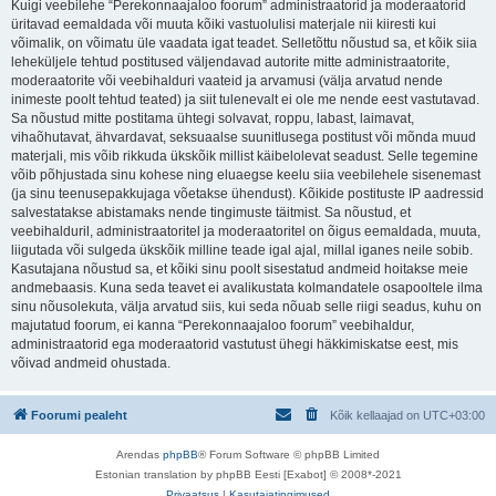
Kuigi veebilehe “Perekonnaajaloo foorum” administraatorid ja moderaatorid
üritavad eemaldada või muuta kõiki vastuolulisi materjale nii kiiresti kui
võimalik, on võimatu üle vaadata igat teadet. Selletõttu nõustud sa, et kõik siia
leheküljele tehtud postitused väljendavad autorite mitte administraatorite,
moderaatorite või veebihalduri vaateid ja arvamusi (välja arvatud nende
inimeste poolt tehtud teated) ja siit tulenevalt ei ole me nende eest vastutavad.
Sa nõustud mitte postitama ühtegi solvavat, roppu, labast, laimavat,
vihaõhutavat, ähvardavat, seksuaalse suunitlusega postitust või mõnda muud
materjali, mis võib rikkuda ükskõik millist käibelolevat seadust. Selle tegemine
võib põhjustada sinu kohese ning eluaegse keelu siia veebilehele sisenemast
(ja sinu teenusepakkujaga võetakse ühendust). Kõikide postituste IP aadressid
salvestatakse abistamaks nende tingimuste täitmist. Sa nõustud, et
veebihalduril, administraatoritel ja moderaatoritel on õigus eemaldada, muuta,
liigutada või sulgeda ükskõik milline teade igal ajal, millal iganes neile sobib.
Kasutajana nõustud sa, et kõiki sinu poolt sisestatud andmeid hoitakse meie
andmebaasis. Kuna seda teavet ei avalikustata kolmandatele osapooltele ilma
sinu nõusolekuta, välja arvatud siis, kui seda nõuab selle riigi seadus, kuhu on
majutatud foorum, ei kanna “Perekonnaajaloo foorum” veebihaldur,
administraatorid ega moderaatorid vastutust ühegi häkkimiskatse eest, mis
võivad andmeid ohustada.
Foorumi pealeht
Kõik kellaajad on
UTC+03:00
Arendas
phpBB
® Forum Software © phpBB Limited
Estonian translation by phpBB Eesti [Exabot] © 2008*-2021
Privaatsus
|
Kasutajatingimused