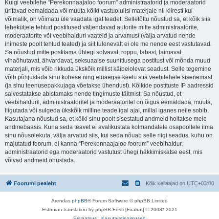
Kuigi veebilehe “Perekonnaajaloo foorum” administraatorid ja moderaatorid
üritavad eemaldada või muuta kõiki vastuolulisi materjale nii kiiresti kui
võimalik, on võimatu üle vaadata igat teadet. Selletõttu nõustud sa, et kõik siia
leheküljele tehtud postitused väljendavad autorite mitte administraatorite,
moderaatorite või veebihalduri vaateid ja arvamusi (välja arvatud nende
inimeste poolt tehtud teated) ja siit tulenevalt ei ole me nende eest vastutavad.
Sa nõustud mitte postitama ühtegi solvavat, roppu, labast, laimavat,
vihaõhutavat, ähvardavat, seksuaalse suunitlusega postitust või mõnda muud
materjali, mis võib rikkuda ükskõik millist käibelolevat seadust. Selle tegemine
võib põhjustada sinu kohese ning eluaegse keelu siia veebilehele sisenemast
(ja sinu teenusepakkujaga võetakse ühendust). Kõikide postituste IP aadressid
salvestatakse abistamaks nende tingimuste täitmist. Sa nõustud, et
veebihalduril, administraatoritel ja moderaatoritel on õigus eemaldada, muuta,
liigutada või sulgeda ükskõik milline teade igal ajal, millal iganes neile sobib.
Kasutajana nõustud sa, et kõiki sinu poolt sisestatud andmeid hoitakse meie
andmebaasis. Kuna seda teavet ei avalikustata kolmandatele osapooltele ilma
sinu nõusolekuta, välja arvatud siis, kui seda nõuab selle riigi seadus, kuhu on
majutatud foorum, ei kanna “Perekonnaajaloo foorum” veebihaldur,
administraatorid ega moderaatorid vastutust ühegi häkkimiskatse eest, mis
võivad andmeid ohustada.
Foorumi pealeht
Kõik kellaajad on
UTC+03:00
Arendas
phpBB
® Forum Software © phpBB Limited
Estonian translation by phpBB Eesti [Exabot] © 2008*-2021
Privaatsus
|
Kasutajatingimused