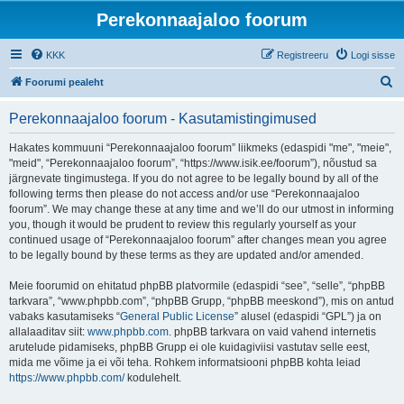
Perekonnaajaloo foorum
KKK
Registreeru
Logi sisse
O
Foorumi pealeht
t
Perekonnaajaloo foorum - Kasutamistingimused
s
i
Hakates kommuuni “Perekonnaajaloo foorum” liikmeks (edaspidi "me", "meie",
"meid", “Perekonnaajaloo foorum”, “https://www.isik.ee/foorum”), nõustud sa
järgnevate tingimustega. If you do not agree to be legally bound by all of the
following terms then please do not access and/or use “Perekonnaajaloo
foorum”. We may change these at any time and we’ll do our utmost in informing
you, though it would be prudent to review this regularly yourself as your
continued usage of “Perekonnaajaloo foorum” after changes mean you agree
to be legally bound by these terms as they are updated and/or amended.
Meie foorumid on ehitatud phpBB platvormile (edaspidi “see”, “selle”, “phpBB
tarkvara”, “www.phpbb.com”, “phpBB Grupp, “phpBB meeskond”), mis on antud
vabaks kasutamiseks “
General Public License
” alusel (edaspidi “GPL”) ja on
allalaaditav siit:
www.phpbb.com
. phpBB tarkvara on vaid vahend internetis
arutelude pidamiseks, phpBB Grupp ei ole kuidagiviisi vastutav selle eest,
mida me võime ja ei või teha. Rohkem informatsiooni phpBB kohta leiad
https://www.phpbb.com/
kodulehelt.