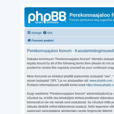
Perekonnaajaloo 
Foorum perekonna ning suguvõsa ajal
Kiirlingid
KKK
Foorumi pealeht
Perekonnaajaloo foorum - Kasutamistingimused
Hakates kommuuni “Perekonnaajaloo foorum” liikmeks (edaspidi "
legally bound by all of the following terms then please do not
prudent to review this regularly yourself as your continued u
Meie foorumid on ehitatud phpBB platvormile (edaspidi “see”,
alusel (edaspidi “GPL”) ja on allalaaditav siit:
www.phpbb.com
.
Rohkem informatsiooni phpBB kohta leiad
https://www.phpbb.
Kuigi veebilehe “Perekonnaajaloo foorum” administraatorid ja mo
nõustud sa, et kõik siia leheküljele tehtud postitused väljendava
tulenevalt ei ole me nende eest vastutavad. Sa nõustud mitte p
rikkuda ükskõik millist käibelolevat seadust. Selle tegemine v
aadressid salvestatakse abistamaks nende tingimuste täitmist. S