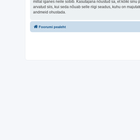
millal iganes neile sobib. Kasutajana nõustud sa, et kõiki sin
arvatud siis, kui seda nõuab selle riigi seadus, kuhu on majut
andmeid ohustada.
Foorumi pealeht