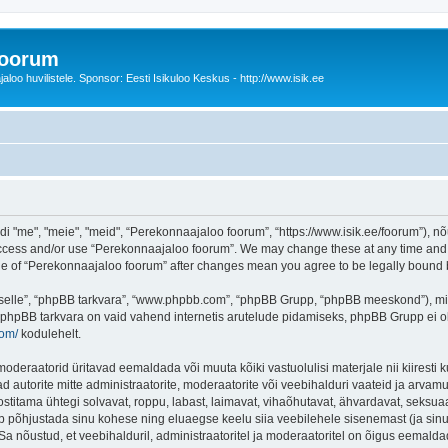
foorum
oo huvilistele. Sponsor: Eesti Isikuloo Keskus - http://www.isik.ee
me", "meie", "meid", “Perekonnaajaloo foorum”, “https://www.isik.ee/foorum”), nõu
 access and/or use “Perekonnaajaloo foorum”. We may change these at any time and w
sage of “Perekonnaajaloo foorum” after changes mean you agree to be legally boun
 “selle”, “phpBB tarkvara”, “www.phpbb.com”, “phpBB Grupp, “phpBB meeskond”), m
 phpBB tarkvara on vaid vahend internetis arutelude pidamiseks, phpBB Grupp ei ole 
com/
kodulehelt.
deraatorid üritavad eemaldada või muuta kõiki vastuolulisi materjale nii kiiresti ku
d autorite mitte administraatorite, moderaatorite või veebihalduri vaateid ja arvamus
ostitama ühtegi solvavat, roppu, labast, laimavat, vihaõhutavat, ähvardavat, seksua
õib põhjustada sinu kohese ning eluaegse keelu siia veebilehele sisenemast (ja si
a nõustud, et veebihalduril, administraatoritel ja moderaatoritel on õigus eemaldada