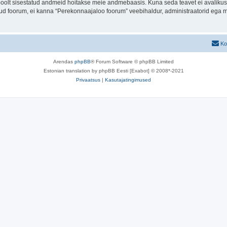
u poolt sisestatud andmeid hoitakse meie andmebaasis. Kuna seda teavet ei avalikus
atud foorum, ei kanna “Perekonnaajaloo foorum” veebihaldur, administraatorid ega 
Ko
Arendas
phpBB
® Forum Software © phpBB Limited
Estonian translation by phpBB Eesti [Exabot] © 2008*-2021
Privaatsus
|
Kasutajatingimused