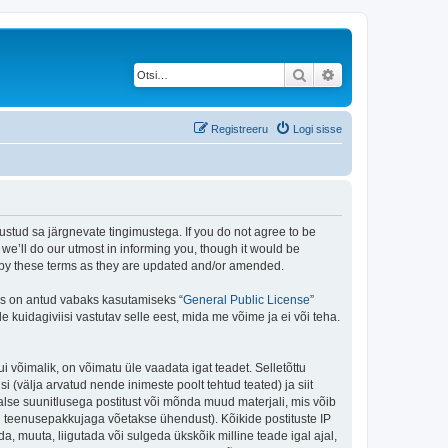
Otsi
Täiendatud otsing
Registreeru
Logi sisse
stud sa järgnevate tingimustega. If you do not agree to be
e’ll do our utmost in informing you, though it would be
d by these terms as they are updated and/or amended.
is on antud vabaks kasutamiseks “
General Public License
”
kuidagiviisi vastutav selle eest, mida me võime ja ei või teha.
i võimalik, on võimatu üle vaadata igat teadet. Selletõttu
i (välja arvatud nende inimeste poolt tehtud teated) ja siit
alse suunitlusega postitust või mõnda muud materjali, mis võib
nu teenusepakkujaga võetakse ühendust). Kõikide postituste IP
, muuta, liigutada või sulgeda ükskõik milline teade igal ajal,