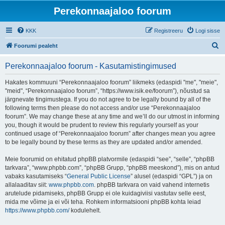
Perekonnaajaloo foorum
KKK
Registreeru
Logi sisse
O
Foorumi pealeht
t
Perekonnaajaloo foorum - Kasutamistingimused
s
i
Hakates kommuuni “Perekonnaajaloo foorum” liikmeks (edaspidi "me", "meie",
"meid", “Perekonnaajaloo foorum”, “https://www.isik.ee/foorum”), nõustud sa
järgnevate tingimustega. If you do not agree to be legally bound by all of the
following terms then please do not access and/or use “Perekonnaajaloo
foorum”. We may change these at any time and we’ll do our utmost in informing
you, though it would be prudent to review this regularly yourself as your
continued usage of “Perekonnaajaloo foorum” after changes mean you agree
to be legally bound by these terms as they are updated and/or amended.
Meie foorumid on ehitatud phpBB platvormile (edaspidi “see”, “selle”, “phpBB
tarkvara”, “www.phpbb.com”, “phpBB Grupp, “phpBB meeskond”), mis on antud
vabaks kasutamiseks “
General Public License
” alusel (edaspidi “GPL”) ja on
allalaaditav siit:
www.phpbb.com
. phpBB tarkvara on vaid vahend internetis
arutelude pidamiseks, phpBB Grupp ei ole kuidagiviisi vastutav selle eest,
mida me võime ja ei või teha. Rohkem informatsiooni phpBB kohta leiad
https://www.phpbb.com/
kodulehelt.