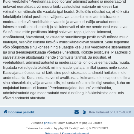
Kuigi veebilehe “Perekonnaajaloo foorum” administraatorid ja moderaatorid
üritavad eemaldada või muuta kõiki vastuolulisi materjale nii kiiresti kui
võimalik, on võimatu üle vaadata igat teadet. Selletõttu nõustud sa, et kõik siia
leheküljele tehtud postitused väljendavad autorite mitte administraatorite,
moderaatorite või veebihalduri vaateid ja arvamusi (välja arvatud nende
inimeste poolt tehtud teated) ja siit tulenevalt ei ole me nende eest vastutavad.
Sa nõustud mitte postitama ühtegi solvavat, roppu, labast, laimavat,
vihaõhutavat, ähvardavat, seksuaalse suunitlusega postitust või mõnda muud
materjali, mis võib rikkuda ükskõik millist käibelolevat seadust. Selle tegemine
võib põhjustada sinu kohese ning eluaegse keelu siia veebilehele sisenemast
(ja sinu teenusepakkujaga võetakse ühendust). Kõikide postituste IP aadressid
salvestatakse abistamaks nende tingimuste täitmist. Sa nõustud, et
veebihalduril, administraatoritel ja moderaatoritel on õigus eemaldada, muuta,
liigutada või sulgeda ükskõik milline teade igal ajal, millal iganes neile sobib.
Kasutajana nõustud sa, et kõiki sinu poolt sisestatud andmeid hoitakse meie
andmebaasis. Kuna seda teavet ei avalikustata kolmandatele osapooltele ilma
sinu nõusolekuta, välja arvatud siis, kui seda nõuab selle riigi seadus, kuhu on
majutatud foorum, ei kanna “Perekonnaajaloo foorum” veebihaldur,
administraatorid ega moderaatorid vastutust ühegi häkkimiskatse eest, mis
võivad andmeid ohustada.
Foorumi pealeht
Kõik kellaajad on
UTC+03:00
Arendas
phpBB
® Forum Software © phpBB Limited
Estonian translation by phpBB Eesti [Exabot] © 2008*-2021
Privaatsus
|
Kasutajatingimused