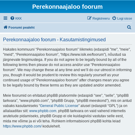
Perekonnaajaloo foorum
KKK
Registreeru
Logi sisse
O
Foorumi pealeht
t
Perekonnaajaloo foorum - Kasutamistingimused
s
i
Hakates kommuuni “Perekonnaajaloo foorum” liikmeks (edaspidi "me", "meie",
"meid", “Perekonnaajaloo foorum”, “https://www.isik.ee/foorum”), nõustud sa
järgnevate tingimustega. If you do not agree to be legally bound by all of the
following terms then please do not access and/or use “Perekonnaajaloo
foorum”. We may change these at any time and we’ll do our utmost in informing
you, though it would be prudent to review this regularly yourself as your
continued usage of “Perekonnaajaloo foorum” after changes mean you agree
to be legally bound by these terms as they are updated and/or amended.
Meie foorumid on ehitatud phpBB platvormile (edaspidi “see”, “selle”, “phpBB
tarkvara”, “www.phpbb.com”, “phpBB Grupp, “phpBB meeskond”), mis on antud
vabaks kasutamiseks “
General Public License
” alusel (edaspidi “GPL”) ja on
allalaaditav siit:
www.phpbb.com
. phpBB tarkvara on vaid vahend internetis
arutelude pidamiseks, phpBB Grupp ei ole kuidagiviisi vastutav selle eest,
mida me võime ja ei või teha. Rohkem informatsiooni phpBB kohta leiad
https://www.phpbb.com/
kodulehelt.