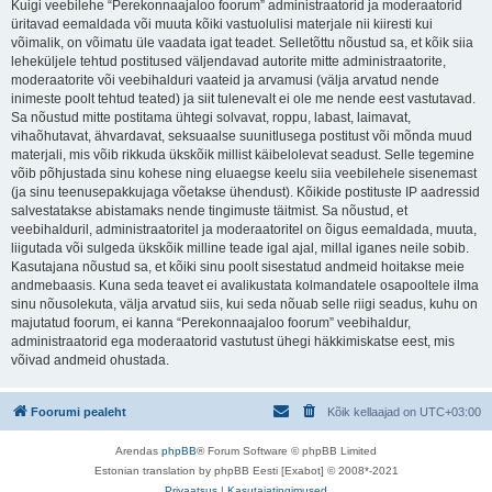
Kuigi veebilehe “Perekonnaajaloo foorum” administraatorid ja moderaatorid
üritavad eemaldada või muuta kõiki vastuolulisi materjale nii kiiresti kui
võimalik, on võimatu üle vaadata igat teadet. Selletõttu nõustud sa, et kõik siia
leheküljele tehtud postitused väljendavad autorite mitte administraatorite,
moderaatorite või veebihalduri vaateid ja arvamusi (välja arvatud nende
inimeste poolt tehtud teated) ja siit tulenevalt ei ole me nende eest vastutavad.
Sa nõustud mitte postitama ühtegi solvavat, roppu, labast, laimavat,
vihaõhutavat, ähvardavat, seksuaalse suunitlusega postitust või mõnda muud
materjali, mis võib rikkuda ükskõik millist käibelolevat seadust. Selle tegemine
võib põhjustada sinu kohese ning eluaegse keelu siia veebilehele sisenemast
(ja sinu teenusepakkujaga võetakse ühendust). Kõikide postituste IP aadressid
salvestatakse abistamaks nende tingimuste täitmist. Sa nõustud, et
veebihalduril, administraatoritel ja moderaatoritel on õigus eemaldada, muuta,
liigutada või sulgeda ükskõik milline teade igal ajal, millal iganes neile sobib.
Kasutajana nõustud sa, et kõiki sinu poolt sisestatud andmeid hoitakse meie
andmebaasis. Kuna seda teavet ei avalikustata kolmandatele osapooltele ilma
sinu nõusolekuta, välja arvatud siis, kui seda nõuab selle riigi seadus, kuhu on
majutatud foorum, ei kanna “Perekonnaajaloo foorum” veebihaldur,
administraatorid ega moderaatorid vastutust ühegi häkkimiskatse eest, mis
võivad andmeid ohustada.
Foorumi pealeht
Kõik kellaajad on
UTC+03:00
Arendas
phpBB
® Forum Software © phpBB Limited
Estonian translation by phpBB Eesti [Exabot] © 2008*-2021
Privaatsus
|
Kasutajatingimused