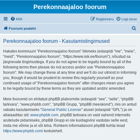
Perekonnaajaloo foorum
KKK
Registreeru
Logi sisse
O
Foorumi pealeht
t
Perekonnaajaloo foorum - Kasutamistingimused
s
i
Hakates kommuuni “Perekonnaajaloo foorum” liikmeks (edaspidi "me", "meie",
"meid", “Perekonnaajaloo foorum”, “https://www.isik.ee/foorum”), nõustud sa
järgnevate tingimustega. If you do not agree to be legally bound by all of the
following terms then please do not access and/or use “Perekonnaajaloo
foorum”. We may change these at any time and we’ll do our utmost in informing
you, though it would be prudent to review this regularly yourself as your
continued usage of “Perekonnaajaloo foorum” after changes mean you agree
to be legally bound by these terms as they are updated and/or amended.
Meie foorumid on ehitatud phpBB platvormile (edaspidi “see”, “selle”, “phpBB
tarkvara”, “www.phpbb.com”, “phpBB Grupp, “phpBB meeskond”), mis on antud
vabaks kasutamiseks “
General Public License
” alusel (edaspidi “GPL”) ja on
allalaaditav siit:
www.phpbb.com
. phpBB tarkvara on vaid vahend internetis
arutelude pidamiseks, phpBB Grupp ei ole kuidagiviisi vastutav selle eest,
mida me võime ja ei või teha. Rohkem informatsiooni phpBB kohta leiad
https://www.phpbb.com/
kodulehelt.