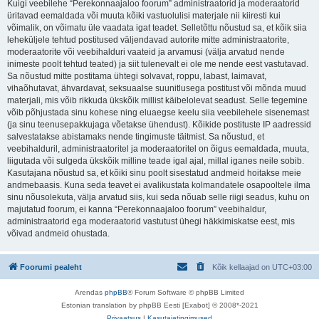
Kuigi veebilehe “Perekonnaajaloo foorum” administraatorid ja moderaatorid
üritavad eemaldada või muuta kõiki vastuolulisi materjale nii kiiresti kui
võimalik, on võimatu üle vaadata igat teadet. Selletõttu nõustud sa, et kõik siia
leheküljele tehtud postitused väljendavad autorite mitte administraatorite,
moderaatorite või veebihalduri vaateid ja arvamusi (välja arvatud nende
inimeste poolt tehtud teated) ja siit tulenevalt ei ole me nende eest vastutavad.
Sa nõustud mitte postitama ühtegi solvavat, roppu, labast, laimavat,
vihaõhutavat, ähvardavat, seksuaalse suunitlusega postitust või mõnda muud
materjali, mis võib rikkuda ükskõik millist käibelolevat seadust. Selle tegemine
võib põhjustada sinu kohese ning eluaegse keelu siia veebilehele sisenemast
(ja sinu teenusepakkujaga võetakse ühendust). Kõikide postituste IP aadressid
salvestatakse abistamaks nende tingimuste täitmist. Sa nõustud, et
veebihalduril, administraatoritel ja moderaatoritel on õigus eemaldada, muuta,
liigutada või sulgeda ükskõik milline teade igal ajal, millal iganes neile sobib.
Kasutajana nõustud sa, et kõiki sinu poolt sisestatud andmeid hoitakse meie
andmebaasis. Kuna seda teavet ei avalikustata kolmandatele osapooltele ilma
sinu nõusolekuta, välja arvatud siis, kui seda nõuab selle riigi seadus, kuhu on
majutatud foorum, ei kanna “Perekonnaajaloo foorum” veebihaldur,
administraatorid ega moderaatorid vastutust ühegi häkkimiskatse eest, mis
võivad andmeid ohustada.
Foorumi pealeht
Kõik kellaajad on
UTC+03:00
Arendas
phpBB
® Forum Software © phpBB Limited
Estonian translation by phpBB Eesti [Exabot] © 2008*-2021
Privaatsus
|
Kasutajatingimused