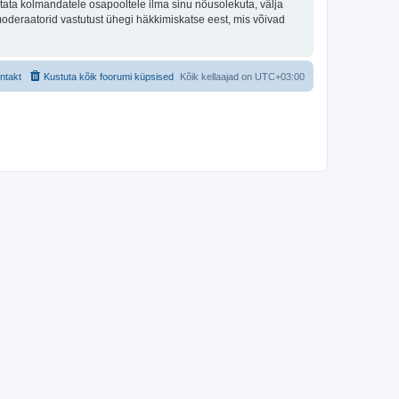
tata kolmandatele osapooltele ilma sinu nõusolekuta, välja
moderaatorid vastutust ühegi häkkimiskatse eest, mis võivad
ntakt
Kustuta kõik foorumi küpsised
Kõik kellaajad on
UTC+03:00