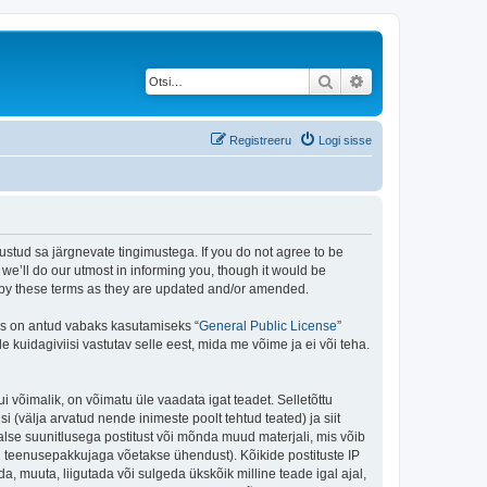
Otsi
Täiendatud otsing
Registreeru
Logi sisse
stud sa järgnevate tingimustega. If you do not agree to be
e’ll do our utmost in informing you, though it would be
d by these terms as they are updated and/or amended.
is on antud vabaks kasutamiseks “
General Public License
”
kuidagiviisi vastutav selle eest, mida me võime ja ei või teha.
i võimalik, on võimatu üle vaadata igat teadet. Selletõttu
i (välja arvatud nende inimeste poolt tehtud teated) ja siit
alse suunitlusega postitust või mõnda muud materjali, mis võib
nu teenusepakkujaga võetakse ühendust). Kõikide postituste IP
, muuta, liigutada või sulgeda ükskõik milline teade igal ajal,