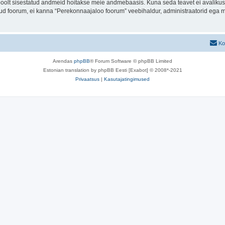
u poolt sisestatud andmeid hoitakse meie andmebaasis. Kuna seda teavet ei avalikus
atud foorum, ei kanna “Perekonnaajaloo foorum” veebihaldur, administraatorid ega 
Ko
Arendas
phpBB
® Forum Software © phpBB Limited
Estonian translation by phpBB Eesti [Exabot] © 2008*-2021
Privaatsus
|
Kasutajatingimused