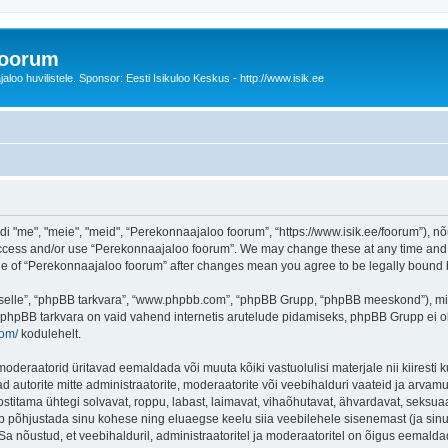
foorum
oo huvilistele. Sponsor: Eesti Isikuloo Keskus - http://www.isik.ee
me", "meie", "meid", “Perekonnaajaloo foorum”, “https://www.isik.ee/foorum”), nõu
 access and/or use “Perekonnaajaloo foorum”. We may change these at any time and w
sage of “Perekonnaajaloo foorum” after changes mean you agree to be legally boun
 “selle”, “phpBB tarkvara”, “www.phpbb.com”, “phpBB Grupp, “phpBB meeskond”), m
 phpBB tarkvara on vaid vahend internetis arutelude pidamiseks, phpBB Grupp ei ole 
com/
kodulehelt.
deraatorid üritavad eemaldada või muuta kõiki vastuolulisi materjale nii kiiresti ku
d autorite mitte administraatorite, moderaatorite või veebihalduri vaateid ja arvamus
ostitama ühtegi solvavat, roppu, labast, laimavat, vihaõhutavat, ähvardavat, seksua
õib põhjustada sinu kohese ning eluaegse keelu siia veebilehele sisenemast (ja si
a nõustud, et veebihalduril, administraatoritel ja moderaatoritel on õigus eemaldada