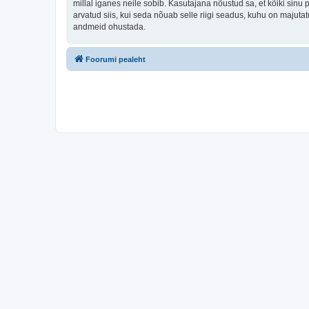
millal iganes neile sobib. Kasutajana nõustud sa, et kõiki sin
arvatud siis, kui seda nõuab selle riigi seadus, kuhu on majut
andmeid ohustada.
Foorumi pealeht