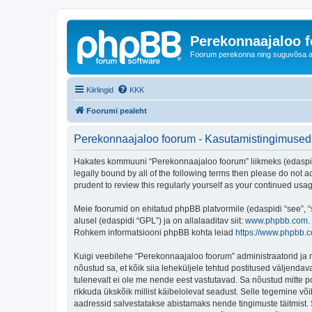
Perekonnaajaloo 
Foorum perekonna ning suguvõsa ajal
Kiirlingid
KKK
Foorumi pealeht
Perekonnaajaloo foorum - Kasutamistingimused
Hakates kommuuni “Perekonnaajaloo foorum” liikmeks (edaspidi "
legally bound by all of the following terms then please do not
prudent to review this regularly yourself as your continued u
Meie foorumid on ehitatud phpBB platvormile (edaspidi “see”,
alusel (edaspidi “GPL”) ja on allalaaditav siit:
www.phpbb.com
.
Rohkem informatsiooni phpBB kohta leiad
https://www.phpbb.
Kuigi veebilehe “Perekonnaajaloo foorum” administraatorid ja mo
nõustud sa, et kõik siia leheküljele tehtud postitused väljendava
tulenevalt ei ole me nende eest vastutavad. Sa nõustud mitte p
rikkuda ükskõik millist käibelolevat seadust. Selle tegemine v
aadressid salvestatakse abistamaks nende tingimuste täitmist. S