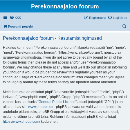
Perekonnaajaloo foorum
KKK
Registreeru
Logi sisse
O
Foorumi pealeht
t
Perekonnaajaloo foorum - Kasutamistingimused
s
i
Hakates kommuuni “Perekonnaajaloo foorum” liikmeks (edaspidi "me", "meie",
"meid", “Perekonnaajaloo foorum”, “https://www.isik.ee/foorum”), nõustud sa
järgnevate tingimustega. If you do not agree to be legally bound by all of the
following terms then please do not access and/or use “Perekonnaajaloo
foorum”. We may change these at any time and we’ll do our utmost in informing
you, though it would be prudent to review this regularly yourself as your
continued usage of “Perekonnaajaloo foorum” after changes mean you agree
to be legally bound by these terms as they are updated and/or amended.
Meie foorumid on ehitatud phpBB platvormile (edaspidi “see”, “selle”, “phpBB
tarkvara”, “www.phpbb.com”, “phpBB Grupp, “phpBB meeskond”), mis on antud
vabaks kasutamiseks “
General Public License
” alusel (edaspidi “GPL”) ja on
allalaaditav siit:
www.phpbb.com
. phpBB tarkvara on vaid vahend internetis
arutelude pidamiseks, phpBB Grupp ei ole kuidagiviisi vastutav selle eest,
mida me võime ja ei või teha. Rohkem informatsiooni phpBB kohta leiad
https://www.phpbb.com/
kodulehelt.