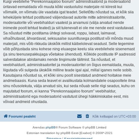
Kuigi veebilehe “Perekonnaajaloo foorum” administraatorid ja moderaatorid
üritavad eemaldada või muuta kõiki vastuolulisi materjale nii kiiresti kui
võimalik, on võimatu üle vaadata igat teadet. Selletõttu nõustud sa, et kõik siia
leheküljele tehtud postitused väljendavad autorite mitte administraatorite,
moderaatorite või veebihalduri vaateid ja arvamusi (välja arvatud nende
inimeste poolt tehtud teated) ja siit tulenevalt ei ole me nende eest vastutavad.
Sa nõustud mitte postitama ühtegi solvavat, roppu, labast, laimavat,
vihaõhutavat, ähvardavat, seksuaalse suunitlusega postitust või mõnda muud
materjali, mis võib rikkuda ükskõik millist käibelolevat seadust. Selle tegemine
võib põhjustada sinu kohese ning eluaegse keelu siia veebilehele sisenemast
(ja sinu teenusepakkujaga võetakse ühendust). Kõikide postituste IP aadressid
salvestatakse abistamaks nende tingimuste täitmist. Sa nõustud, et
veebihalduril, administraatoritel ja moderaatoritel on õigus eemaldada, muuta,
liigutada või sulgeda ükskõik milline teade igal ajal, millal iganes neile sobib.
Kasutajana nõustud sa, et kõiki sinu poolt sisestatud andmeid hoitakse meie
andmebaasis. Kuna seda teavet ei avalikustata kolmandatele osapooltele ilma
sinu nõusolekuta, välja arvatud siis, kui seda nõuab selle riigi seadus, kuhu on
majutatud foorum, ei kanna “Perekonnaajaloo foorum” veebihaldur,
administraatorid ega moderaatorid vastutust ühegi häkkimiskatse eest, mis
võivad andmeid ohustada.
Foorumi pealeht
Kõik kellaajad on
UTC+03:00
Arendas
phpBB
® Forum Software © phpBB Limited
Estonian translation by phpBB Eesti [Exabot] © 2008*-2021
Privaatsus
|
Kasutajatingimused