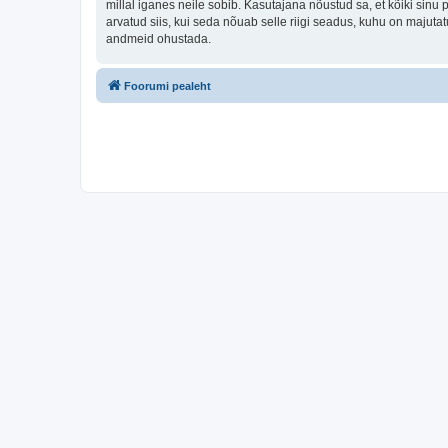
millal iganes neile sobib. Kasutajana nõustud sa, et kõiki sin
arvatud siis, kui seda nõuab selle riigi seadus, kuhu on majut
andmeid ohustada.
Foorumi pealeht