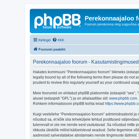
Perekonnaajaloo 
Foorum perekonna ning suguvõsa ajal
Kiirlingid
KKK
Foorumi pealeht
Perekonnaajaloo foorum - Kasutamistingimused
Hakates kommuuni “Perekonnaajaloo foorum” liikmeks (edaspidi "
legally bound by all of the following terms then please do not
prudent to review this regularly yourself as your continued u
Meie foorumid on ehitatud phpBB platvormile (edaspidi “see”,
alusel (edaspidi “GPL”) ja on allalaaditav siit:
www.phpbb.com
.
Rohkem informatsiooni phpBB kohta leiad
https://www.phpbb.
Kuigi veebilehe “Perekonnaajaloo foorum” administraatorid ja mo
nõustud sa, et kõik siia leheküljele tehtud postitused väljendava
tulenevalt ei ole me nende eest vastutavad. Sa nõustud mitte p
rikkuda ükskõik millist käibelolevat seadust. Selle tegemine v
aadressid salvestatakse abistamaks nende tingimuste täitmist. S