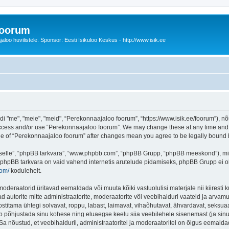
foorum
oo huvilistele. Sponsor: Eesti Isikuloo Keskus - http://www.isik.ee
me", "meie", "meid", “Perekonnaajaloo foorum”, “https://www.isik.ee/foorum”), nõu
 access and/or use “Perekonnaajaloo foorum”. We may change these at any time and w
sage of “Perekonnaajaloo foorum” after changes mean you agree to be legally boun
 “selle”, “phpBB tarkvara”, “www.phpbb.com”, “phpBB Grupp, “phpBB meeskond”), m
 phpBB tarkvara on vaid vahend internetis arutelude pidamiseks, phpBB Grupp ei ole 
com/
kodulehelt.
deraatorid üritavad eemaldada või muuta kõiki vastuolulisi materjale nii kiiresti ku
d autorite mitte administraatorite, moderaatorite või veebihalduri vaateid ja arvamus
ostitama ühtegi solvavat, roppu, labast, laimavat, vihaõhutavat, ähvardavat, seksua
õib põhjustada sinu kohese ning eluaegse keelu siia veebilehele sisenemast (ja si
a nõustud, et veebihalduril, administraatoritel ja moderaatoritel on õigus eemaldada