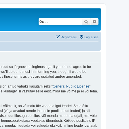
Otsi
Täiendatud otsing
Registreeru
Logi sisse
stud sa järgnevate tingimustega. If you do not agree to be
e’ll do our utmost in informing you, though it would be
d by these terms as they are updated and/or amended.
is on antud vabaks kasutamiseks “
General Public License
”
kuidagiviisi vastutav selle eest, mida me võime ja ei või teha.
i võimalik, on võimatu üle vaadata igat teadet. Selletõttu
i (välja arvatud nende inimeste poolt tehtud teated) ja siit
alse suunitlusega postitust või mõnda muud materjali, mis võib
nu teenusepakkujaga võetakse ühendust). Kõikide postituste IP
, muuta, liigutada või sulgeda ükskõik milline teade igal ajal,