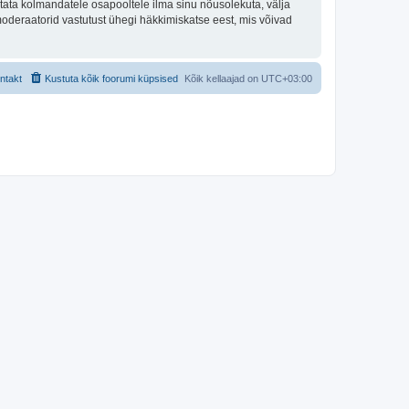
tata kolmandatele osapooltele ilma sinu nõusolekuta, välja
moderaatorid vastutust ühegi häkkimiskatse eest, mis võivad
ntakt
Kustuta kõik foorumi küpsised
Kõik kellaajad on
UTC+03:00