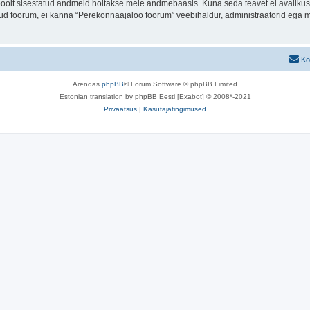
u poolt sisestatud andmeid hoitakse meie andmebaasis. Kuna seda teavet ei avalikus
atud foorum, ei kanna “Perekonnaajaloo foorum” veebihaldur, administraatorid ega 
Ko
Arendas
phpBB
® Forum Software © phpBB Limited
Estonian translation by phpBB Eesti [Exabot] © 2008*-2021
Privaatsus
|
Kasutajatingimused