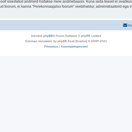
u poolt sisestatud andmeid hoitakse meie andmebaasis. Kuna seda teavet ei avalikus
atud foorum, ei kanna “Perekonnaajaloo foorum” veebihaldur, administraatorid ega 
Ko
Arendas
phpBB
® Forum Software © phpBB Limited
Estonian translation by phpBB Eesti [Exabot] © 2008*-2021
Privaatsus
|
Kasutajatingimused