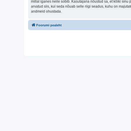
millal iganes neile sobib. Kasutajana nõustud sa, et kõiki sin
arvatud siis, kui seda nõuab selle riigi seadus, kuhu on majut
andmeid ohustada.
Foorumi pealeht