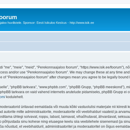
foorum
oo huvilistele. Sponsor: Eesti Isikuloo Keskus - http://www.isik.ee
me", "meie", "meid", “Perekonnaajaloo foorum”, “https://www.isik.ee/foorum”), nõu
 access and/or use “Perekonnaajaloo foorum”. We may change these at any time and w
sage of “Perekonnaajaloo foorum” after changes mean you agree to be legally boun
 “selle”, “phpBB tarkvara”, “www.phpbb.com”, “phpBB Grupp, “phpBB meeskond”), m
 phpBB tarkvara on vaid vahend internetis arutelude pidamiseks, phpBB Grupp ei ole 
com/
kodulehelt.
deraatorid üritavad eemaldada või muuta kõiki vastuolulisi materjale nii kiiresti ku
d autorite mitte administraatorite, moderaatorite või veebihalduri vaateid ja arvamus
ostitama ühtegi solvavat, roppu, labast, laimavat, vihaõhutavat, ähvardavat, seksua
õib põhjustada sinu kohese ning eluaegse keelu siia veebilehele sisenemast (ja si
a nõustud, et veebihalduril, administraatoritel ja moderaatoritel on õigus eemaldada