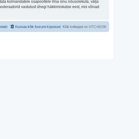
tata kolmandatele osapooltele ilma sinu nõusolekuta, välja
moderaatorid vastutust ühegi häkkimiskatse eest, mis võivad
ntakt
Kustuta kõik foorumi küpsised
Kõik kellaajad on
UTC+03:00