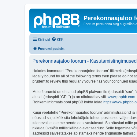
Perekonnaajaloo 
Foorum perekonna ning suguvõsa ajal
Kiirlingid
KKK
Foorumi pealeht
Perekonnaajaloo foorum - Kasutamistingimused
Hakates kommuuni “Perekonnaajaloo foorum” liikmeks (edaspidi "
legally bound by all of the following terms then please do not
prudent to review this regularly yourself as your continued u
Meie foorumid on ehitatud phpBB platvormile (edaspidi “see”,
alusel (edaspidi “GPL”) ja on allalaaditav siit:
www.phpbb.com
.
Rohkem informatsiooni phpBB kohta leiad
https://www.phpbb.
Kuigi veebilehe “Perekonnaajaloo foorum” administraatorid ja mo
nõustud sa, et kõik siia leheküljele tehtud postitused väljendava
tulenevalt ei ole me nende eest vastutavad. Sa nõustud mitte p
rikkuda ükskõik millist käibelolevat seadust. Selle tegemine v
aadressid salvestatakse abistamaks nende tingimuste täitmist. S