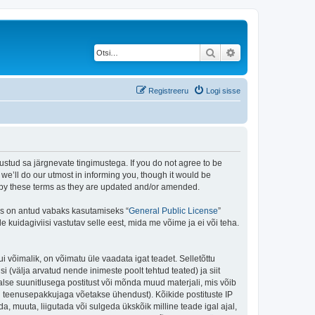
Otsi
Täiendatud otsing
Registreeru
Logi sisse
stud sa järgnevate tingimustega. If you do not agree to be
e’ll do our utmost in informing you, though it would be
d by these terms as they are updated and/or amended.
is on antud vabaks kasutamiseks “
General Public License
”
kuidagiviisi vastutav selle eest, mida me võime ja ei või teha.
i võimalik, on võimatu üle vaadata igat teadet. Selletõttu
i (välja arvatud nende inimeste poolt tehtud teated) ja siit
alse suunitlusega postitust või mõnda muud materjali, mis võib
nu teenusepakkujaga võetakse ühendust). Kõikide postituste IP
, muuta, liigutada või sulgeda ükskõik milline teade igal ajal,