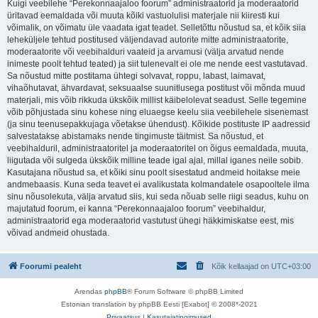
Kuigi veebilehe “Perekonnaajaloo foorum” administraatorid ja moderaatorid
üritavad eemaldada või muuta kõiki vastuolulisi materjale nii kiiresti kui
võimalik, on võimatu üle vaadata igat teadet. Selletõttu nõustud sa, et kõik siia
leheküljele tehtud postitused väljendavad autorite mitte administraatorite,
moderaatorite või veebihalduri vaateid ja arvamusi (välja arvatud nende
inimeste poolt tehtud teated) ja siit tulenevalt ei ole me nende eest vastutavad.
Sa nõustud mitte postitama ühtegi solvavat, roppu, labast, laimavat,
vihaõhutavat, ähvardavat, seksuaalse suunitlusega postitust või mõnda muud
materjali, mis võib rikkuda ükskõik millist käibelolevat seadust. Selle tegemine
võib põhjustada sinu kohese ning eluaegse keelu siia veebilehele sisenemast
(ja sinu teenusepakkujaga võetakse ühendust). Kõikide postituste IP aadressid
salvestatakse abistamaks nende tingimuste täitmist. Sa nõustud, et
veebihalduril, administraatoritel ja moderaatoritel on õigus eemaldada, muuta,
liigutada või sulgeda ükskõik milline teade igal ajal, millal iganes neile sobib.
Kasutajana nõustud sa, et kõiki sinu poolt sisestatud andmeid hoitakse meie
andmebaasis. Kuna seda teavet ei avalikustata kolmandatele osapooltele ilma
sinu nõusolekuta, välja arvatud siis, kui seda nõuab selle riigi seadus, kuhu on
majutatud foorum, ei kanna “Perekonnaajaloo foorum” veebihaldur,
administraatorid ega moderaatorid vastutust ühegi häkkimiskatse eest, mis
võivad andmeid ohustada.
Foorumi pealeht
Kõik kellaajad on
UTC+03:00
Arendas
phpBB
® Forum Software © phpBB Limited
Estonian translation by phpBB Eesti [Exabot] © 2008*-2021
Privaatsus
|
Kasutajatingimused