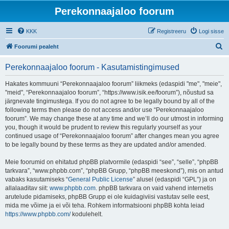
Perekonnaajaloo foorum
KKK
Registreeru
Logi sisse
O
Foorumi pealeht
t
Perekonnaajaloo foorum - Kasutamistingimused
s
i
Hakates kommuuni “Perekonnaajaloo foorum” liikmeks (edaspidi "me", "meie",
"meid", “Perekonnaajaloo foorum”, “https://www.isik.ee/foorum”), nõustud sa
järgnevate tingimustega. If you do not agree to be legally bound by all of the
following terms then please do not access and/or use “Perekonnaajaloo
foorum”. We may change these at any time and we’ll do our utmost in informing
you, though it would be prudent to review this regularly yourself as your
continued usage of “Perekonnaajaloo foorum” after changes mean you agree
to be legally bound by these terms as they are updated and/or amended.
Meie foorumid on ehitatud phpBB platvormile (edaspidi “see”, “selle”, “phpBB
tarkvara”, “www.phpbb.com”, “phpBB Grupp, “phpBB meeskond”), mis on antud
vabaks kasutamiseks “
General Public License
” alusel (edaspidi “GPL”) ja on
allalaaditav siit:
www.phpbb.com
. phpBB tarkvara on vaid vahend internetis
arutelude pidamiseks, phpBB Grupp ei ole kuidagiviisi vastutav selle eest,
mida me võime ja ei või teha. Rohkem informatsiooni phpBB kohta leiad
https://www.phpbb.com/
kodulehelt.