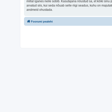
millal iganes neile sobib. Kasutajana nõustud sa, et kõiki sin
arvatud siis, kui seda nõuab selle riigi seadus, kuhu on majut
andmeid ohustada.
Foorumi pealeht