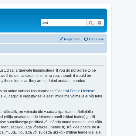
Otsi
Täiendatud otsing
Registreeru
Logi sisse
stud sa järgnevate tingimustega. If you do not agree to be
e’ll do our utmost in informing you, though it would be
d by these terms as they are updated and/or amended.
is on antud vabaks kasutamiseks “
General Public License
”
kuidagiviisi vastutav selle eest, mida me võime ja ei või teha.
i võimalik, on võimatu üle vaadata igat teadet. Selletõttu
i (välja arvatud nende inimeste poolt tehtud teated) ja siit
alse suunitlusega postitust või mõnda muud materjali, mis võib
nu teenusepakkujaga võetakse ühendust). Kõikide postituste IP
, muuta, liigutada või sulgeda ükskõik milline teade igal ajal,