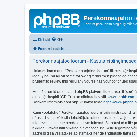
Perekonnaajaloo 
Foorum perekonna ning suguvõsa ajal
Kiirlingid
KKK
Foorumi pealeht
Perekonnaajaloo foorum - Kasutamistingimused
Hakates kommuuni “Perekonnaajaloo foorum” liikmeks (edaspidi "
legally bound by all of the following terms then please do not
prudent to review this regularly yourself as your continued u
Meie foorumid on ehitatud phpBB platvormile (edaspidi “see”,
alusel (edaspidi “GPL”) ja on allalaaditav siit:
www.phpbb.com
.
Rohkem informatsiooni phpBB kohta leiad
https://www.phpbb.
Kuigi veebilehe “Perekonnaajaloo foorum” administraatorid ja mo
nõustud sa, et kõik siia leheküljele tehtud postitused väljendava
tulenevalt ei ole me nende eest vastutavad. Sa nõustud mitte p
rikkuda ükskõik millist käibelolevat seadust. Selle tegemine v
aadressid salvestatakse abistamaks nende tingimuste täitmist. S