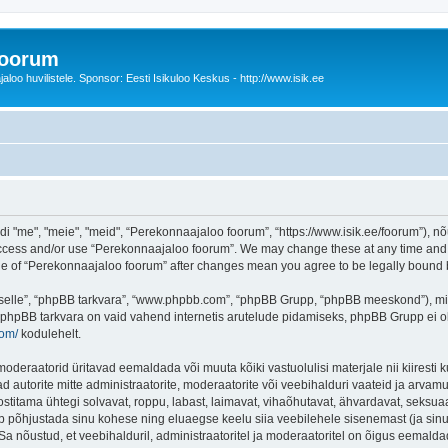
foorum
oo huvilistele. Sponsor: Eesti Isikuloo Keskus - http://www.isik.ee
me", "meie", "meid", “Perekonnaajaloo foorum”, “https://www.isik.ee/foorum”), nõu
 access and/or use “Perekonnaajaloo foorum”. We may change these at any time and w
sage of “Perekonnaajaloo foorum” after changes mean you agree to be legally boun
 “selle”, “phpBB tarkvara”, “www.phpbb.com”, “phpBB Grupp, “phpBB meeskond”), m
 phpBB tarkvara on vaid vahend internetis arutelude pidamiseks, phpBB Grupp ei ole 
com/
kodulehelt.
deraatorid üritavad eemaldada või muuta kõiki vastuolulisi materjale nii kiiresti ku
d autorite mitte administraatorite, moderaatorite või veebihalduri vaateid ja arvamus
ostitama ühtegi solvavat, roppu, labast, laimavat, vihaõhutavat, ähvardavat, seksua
õib põhjustada sinu kohese ning eluaegse keelu siia veebilehele sisenemast (ja si
a nõustud, et veebihalduril, administraatoritel ja moderaatoritel on õigus eemaldada