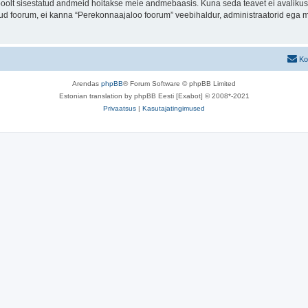
u poolt sisestatud andmeid hoitakse meie andmebaasis. Kuna seda teavet ei avalikus
atud foorum, ei kanna “Perekonnaajaloo foorum” veebihaldur, administraatorid ega 
Ko
Arendas
phpBB
® Forum Software © phpBB Limited
Estonian translation by phpBB Eesti [Exabot] © 2008*-2021
Privaatsus
|
Kasutajatingimused