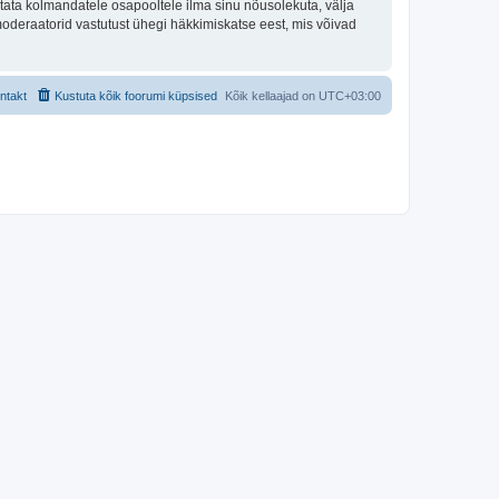
tata kolmandatele osapooltele ilma sinu nõusolekuta, välja
moderaatorid vastutust ühegi häkkimiskatse eest, mis võivad
ntakt
Kustuta kõik foorumi küpsised
Kõik kellaajad on
UTC+03:00