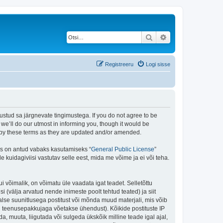
Otsi
Täiendatud otsing
Registreeru
Logi sisse
stud sa järgnevate tingimustega. If you do not agree to be
e’ll do our utmost in informing you, though it would be
d by these terms as they are updated and/or amended.
is on antud vabaks kasutamiseks “
General Public License
”
kuidagiviisi vastutav selle eest, mida me võime ja ei või teha.
i võimalik, on võimatu üle vaadata igat teadet. Selletõttu
i (välja arvatud nende inimeste poolt tehtud teated) ja siit
alse suunitlusega postitust või mõnda muud materjali, mis võib
nu teenusepakkujaga võetakse ühendust). Kõikide postituste IP
, muuta, liigutada või sulgeda ükskõik milline teade igal ajal,