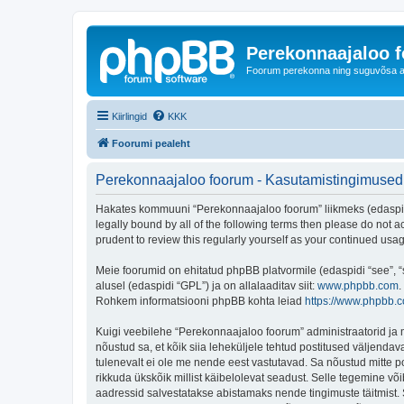
Perekonnaajaloo 
Foorum perekonna ning suguvõsa ajal
Kiirlingid
KKK
Foorumi pealeht
Perekonnaajaloo foorum - Kasutamistingimused
Hakates kommuuni “Perekonnaajaloo foorum” liikmeks (edaspidi "
legally bound by all of the following terms then please do not
prudent to review this regularly yourself as your continued u
Meie foorumid on ehitatud phpBB platvormile (edaspidi “see”,
alusel (edaspidi “GPL”) ja on allalaaditav siit:
www.phpbb.com
.
Rohkem informatsiooni phpBB kohta leiad
https://www.phpbb.
Kuigi veebilehe “Perekonnaajaloo foorum” administraatorid ja mo
nõustud sa, et kõik siia leheküljele tehtud postitused väljendava
tulenevalt ei ole me nende eest vastutavad. Sa nõustud mitte p
rikkuda ükskõik millist käibelolevat seadust. Selle tegemine v
aadressid salvestatakse abistamaks nende tingimuste täitmist. S