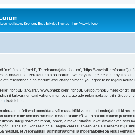
foorum
oo huvilistele. Sponsor: Eesti Isikuloo Keskus - http://www.isik.ee
me", "meie", "meid", “Perekonnaajaloo foorum”, “https://www.isik.ee/foorum”), nõu
 access and/or use “Perekonnaajaloo foorum”. We may change these at any time and w
sage of “Perekonnaajaloo foorum” after changes mean you agree to be legally boun
 “selle”, “phpBB tarkvara”, “www.phpbb.com”, “phpBB Grupp, “phpBB meeskond”), m
 phpBB tarkvara on vaid vahend internetis arutelude pidamiseks, phpBB Grupp ei ole 
com/
kodulehelt.
deraatorid üritavad eemaldada või muuta kõiki vastuolulisi materjale nii kiiresti ku
d autorite mitte administraatorite, moderaatorite või veebihalduri vaateid ja arvamus
ostitama ühtegi solvavat, roppu, labast, laimavat, vihaõhutavat, ähvardavat, seksua
õib põhjustada sinu kohese ning eluaegse keelu siia veebilehele sisenemast (ja si
a nõustud, et veebihalduril, administraatoritel ja moderaatoritel on õigus eemaldada