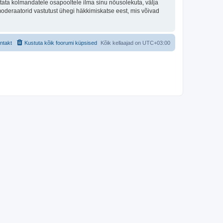
tata kolmandatele osapooltele ilma sinu nõusolekuta, välja
moderaatorid vastutust ühegi häkkimiskatse eest, mis võivad
ntakt
Kustuta kõik foorumi küpsised
Kõik kellaajad on
UTC+03:00