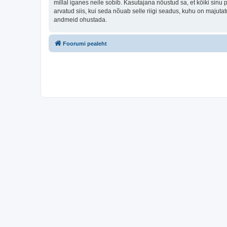
millal iganes neile sobib. Kasutajana nõustud sa, et kõiki sin
arvatud siis, kui seda nõuab selle riigi seadus, kuhu on majut
andmeid ohustada.
Foorumi pealeht