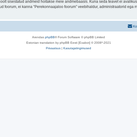
u poolt sisestatud andmeid hoitakse meie andmebaasis. Kuna seda teavet ei avalikus
atud foorum, ei kanna “Perekonnaajaloo foorum” veebihaldur, administraatorid ega 
Ko
Arendas
phpBB
® Forum Software © phpBB Limited
Estonian translation by phpBB Eesti [Exabot] © 2008*-2021
Privaatsus
|
Kasutajatingimused