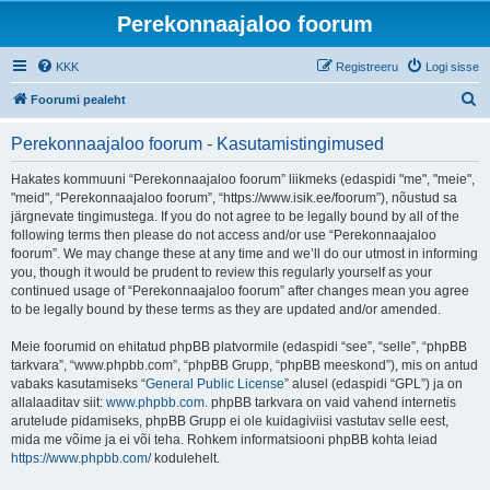
Perekonnaajaloo foorum
KKK
Registreeru
Logi sisse
O
Foorumi pealeht
t
Perekonnaajaloo foorum - Kasutamistingimused
s
i
Hakates kommuuni “Perekonnaajaloo foorum” liikmeks (edaspidi "me", "meie",
"meid", “Perekonnaajaloo foorum”, “https://www.isik.ee/foorum”), nõustud sa
järgnevate tingimustega. If you do not agree to be legally bound by all of the
following terms then please do not access and/or use “Perekonnaajaloo
foorum”. We may change these at any time and we’ll do our utmost in informing
you, though it would be prudent to review this regularly yourself as your
continued usage of “Perekonnaajaloo foorum” after changes mean you agree
to be legally bound by these terms as they are updated and/or amended.
Meie foorumid on ehitatud phpBB platvormile (edaspidi “see”, “selle”, “phpBB
tarkvara”, “www.phpbb.com”, “phpBB Grupp, “phpBB meeskond”), mis on antud
vabaks kasutamiseks “
General Public License
” alusel (edaspidi “GPL”) ja on
allalaaditav siit:
www.phpbb.com
. phpBB tarkvara on vaid vahend internetis
arutelude pidamiseks, phpBB Grupp ei ole kuidagiviisi vastutav selle eest,
mida me võime ja ei või teha. Rohkem informatsiooni phpBB kohta leiad
https://www.phpbb.com/
kodulehelt.