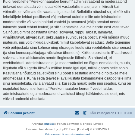
Kuigi veebilehe “Perekonnaajaloo foorum” administraatorid ja moderaatorid
üritavad eemaldada või muuta kõiki vastuolulisi materjale nii kiiresti kui
võimalik, on võimatu üle vaadata igat teadet. Selletõttu nõustud sa, et kõik siia
leheküljele tehtud postitused väljendavad autorite mitte administraatorite,
moderaatorite või veebihalduri vaateid ja arvamusi (välja arvatud nende
inimeste poolt tehtud teated) ja siit tulenevalt ei ole me nende eest vastutavad.
Sa nõustud mitte postitama ühtegi solvavat, roppu, labast, laimavat,
vihaõhutavat, ähvardavat, seksuaalse suunitlusega postitust või mõnda muud
materjali, mis võib rikkuda ükskõik millist käibelolevat seadust. Selle tegemine
võib põhjustada sinu kohese ning eluaegse keelu siia veebilehele sisenemast
(ja sinu teenusepakkujaga võetakse ühendust). Kõikide postituste IP aadressid
salvestatakse abistamaks nende tingimuste täitmist. Sa nõustud, et
veebihalduril, administraatoritel ja moderaatoritel on õigus eemaldada, muuta,
liigutada või sulgeda ükskõik milline teade igal ajal, millal iganes neile sobib.
Kasutajana nõustud sa, et kõiki sinu poolt sisestatud andmeid hoitakse meie
andmebaasis. Kuna seda teavet ei avalikustata kolmandatele osapooltele ilma
sinu nõusolekuta, välja arvatud siis, kui seda nõuab selle riigi seadus, kuhu on
majutatud foorum, ei kanna “Perekonnaajaloo foorum” veebihaldur,
administraatorid ega moderaatorid vastutust ühegi häkkimiskatse eest, mis
võivad andmeid ohustada.
Foorumi pealeht
Kõik kellaajad on
UTC+03:00
Arendas
phpBB
® Forum Software © phpBB Limited
Estonian translation by phpBB Eesti [Exabot] © 2008*-2021
Privaatsus
|
Kasutajatingimused