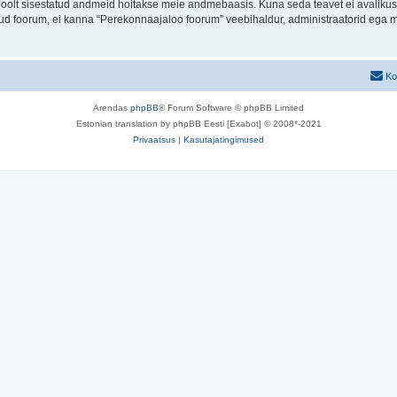
u poolt sisestatud andmeid hoitakse meie andmebaasis. Kuna seda teavet ei avalikus
atud foorum, ei kanna “Perekonnaajaloo foorum” veebihaldur, administraatorid ega 
Ko
Arendas
phpBB
® Forum Software © phpBB Limited
Estonian translation by phpBB Eesti [Exabot] © 2008*-2021
Privaatsus
|
Kasutajatingimused