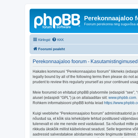
Perekonnaajaloo 
Foorum perekonna ning suguvõsa ajal
Kiirlingid
KKK
Foorumi pealeht
Perekonnaajaloo foorum - Kasutamistingimused
Hakates kommuuni “Perekonnaajaloo foorum” liikmeks (edaspidi "
legally bound by all of the following terms then please do not
prudent to review this regularly yourself as your continued u
Meie foorumid on ehitatud phpBB platvormile (edaspidi “see”,
alusel (edaspidi “GPL”) ja on allalaaditav siit:
www.phpbb.com
.
Rohkem informatsiooni phpBB kohta leiad
https://www.phpbb.
Kuigi veebilehe “Perekonnaajaloo foorum” administraatorid ja mo
nõustud sa, et kõik siia leheküljele tehtud postitused väljendava
tulenevalt ei ole me nende eest vastutavad. Sa nõustud mitte p
rikkuda ükskõik millist käibelolevat seadust. Selle tegemine v
aadressid salvestatakse abistamaks nende tingimuste täitmist. S