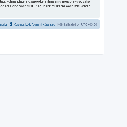
tata kolmandatele osapooltele ilma sinu nõusolekuta, välja
moderaatorid vastutust ühegi häkkimiskatse eest, mis võivad
ntakt
Kustuta kõik foorumi küpsised
Kõik kellaajad on
UTC+03:00