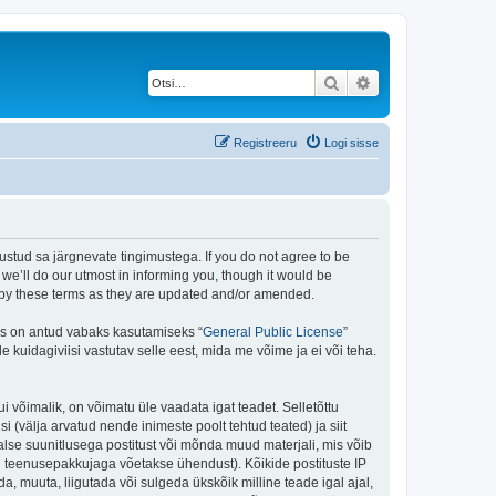
Otsi
Täiendatud otsing
Registreeru
Logi sisse
stud sa järgnevate tingimustega. If you do not agree to be
e’ll do our utmost in informing you, though it would be
d by these terms as they are updated and/or amended.
is on antud vabaks kasutamiseks “
General Public License
”
kuidagiviisi vastutav selle eest, mida me võime ja ei või teha.
i võimalik, on võimatu üle vaadata igat teadet. Selletõttu
i (välja arvatud nende inimeste poolt tehtud teated) ja siit
alse suunitlusega postitust või mõnda muud materjali, mis võib
nu teenusepakkujaga võetakse ühendust). Kõikide postituste IP
, muuta, liigutada või sulgeda ükskõik milline teade igal ajal,