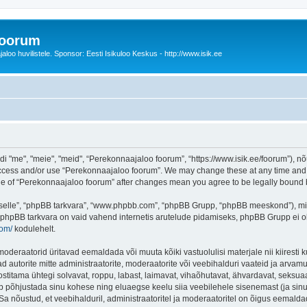
foorum
oo huvilistele. Sponsor: Eesti Isikuloo Keskus - http://www.isik.ee
me", "meie", "meid", “Perekonnaajaloo foorum”, “https://www.isik.ee/foorum”), nõu
 access and/or use “Perekonnaajaloo foorum”. We may change these at any time and w
sage of “Perekonnaajaloo foorum” after changes mean you agree to be legally boun
 “selle”, “phpBB tarkvara”, “www.phpbb.com”, “phpBB Grupp, “phpBB meeskond”), m
 phpBB tarkvara on vaid vahend internetis arutelude pidamiseks, phpBB Grupp ei ole 
com/
kodulehelt.
deraatorid üritavad eemaldada või muuta kõiki vastuolulisi materjale nii kiiresti ku
d autorite mitte administraatorite, moderaatorite või veebihalduri vaateid ja arvamus
ostitama ühtegi solvavat, roppu, labast, laimavat, vihaõhutavat, ähvardavat, seksua
õib põhjustada sinu kohese ning eluaegse keelu siia veebilehele sisenemast (ja si
a nõustud, et veebihalduril, administraatoritel ja moderaatoritel on õigus eemaldada