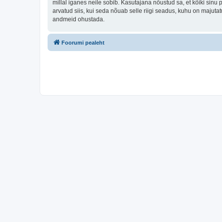
millal iganes neile sobib. Kasutajana nõustud sa, et kõiki sin
arvatud siis, kui seda nõuab selle riigi seadus, kuhu on majut
andmeid ohustada.
Foorumi pealeht