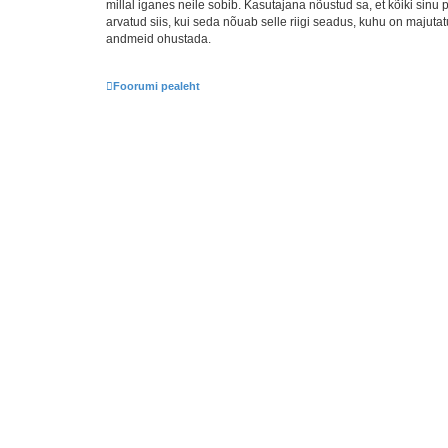
millal iganes neile sobib. Kasutajana nõustud sa, et kõiki sin
arvatud siis, kui seda nõuab selle riigi seadus, kuhu on majut
andmeid ohustada.
Foorumi pealeht