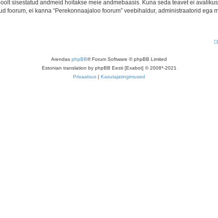
u poolt sisestatud andmeid hoitakse meie andmebaasis. Kuna seda teavet ei avalikus
atud foorum, ei kanna “Perekonnaajaloo foorum” veebihaldur, administraatorid ega 
Arendas
phpBB
® Forum Software © phpBB Limited
Estonian translation by phpBB Eesti [Exabot] © 2008*-2021
Privaatsus
|
Kasutajatingimused