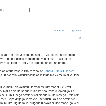
endatud otsing
Registreeru
Logi sisse
O
t
s
i
stud sa järgnevate tingimustega. If you do not agree to be
e’ll do our utmost in informing you, though it would be
d by these terms as they are updated and/or amended.
is on antud vabaks kasutamiseks “
General Public License
”
kuidagiviisi vastutav selle eest, mida me võime ja ei või teha.
i võimalik, on võimatu üle vaadata igat teadet. Selletõttu
i (välja arvatud nende inimeste poolt tehtud teated) ja siit
alse suunitlusega postitust või mõnda muud materjali, mis võib
nu teenusepakkujaga võetakse ühendust). Kõikide postituste IP
, muuta, liigutada või sulgeda ükskõik milline teade igal ajal,