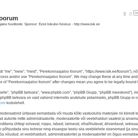
Otsi
Täi
foorum
oo huvilistele. Sponsor: Eesti Isikuloo Keskus - http://www.isik.ee
me", "meie", "meid", “Perekonnaajaloo foorum”, “https://www.isik.ee/foorum”), nõu
 access and/or use “Perekonnaajaloo foorum”. We may change these at any time and w
sage of “Perekonnaajaloo foorum” after changes mean you agree to be legally boun
 “selle”, “phpBB tarkvara”, “www.phpbb.com”, “phpBB Grupp, “phpBB meeskond”), m
 phpBB tarkvara on vaid vahend internetis arutelude pidamiseks, phpBB Grupp ei ole 
com/
kodulehelt.
deraatorid üritavad eemaldada või muuta kõiki vastuolulisi materjale nii kiiresti ku
d autorite mitte administraatorite, moderaatorite või veebihalduri vaateid ja arvamus
ostitama ühtegi solvavat, roppu, labast, laimavat, vihaõhutavat, ähvardavat, seksua
õib põhjustada sinu kohese ning eluaegse keelu siia veebilehele sisenemast (ja si
a nõustud, et veebihalduril, administraatoritel ja moderaatoritel on õigus eemaldada