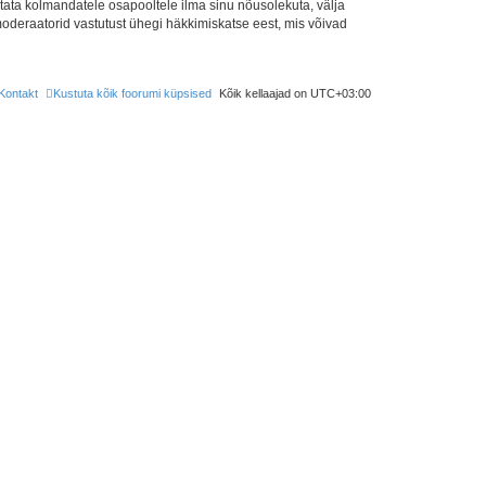
tata kolmandatele osapooltele ilma sinu nõusolekuta, välja
moderaatorid vastutust ühegi häkkimiskatse eest, mis võivad
Kontakt
Kustuta kõik foorumi küpsised
Kõik kellaajad on
UTC+03:00