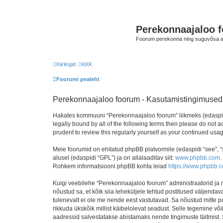
Perekonnaajaloo 
Foorum perekonna ning suguvõsa ajal
Kiirlingid
KKK
Foorumi pealeht
Perekonnaajaloo foorum - Kasutamistingimused
Hakates kommuuni “Perekonnaajaloo foorum” liikmeks (edaspidi "
legally bound by all of the following terms then please do not
prudent to review this regularly yourself as your continued u
Meie foorumid on ehitatud phpBB platvormile (edaspidi “see”,
alusel (edaspidi “GPL”) ja on allalaaditav siit:
www.phpbb.com
.
Rohkem informatsiooni phpBB kohta leiad
https://www.phpbb.
Kuigi veebilehe “Perekonnaajaloo foorum” administraatorid ja mo
nõustud sa, et kõik siia leheküljele tehtud postitused väljendava
tulenevalt ei ole me nende eest vastutavad. Sa nõustud mitte p
rikkuda ükskõik millist käibelolevat seadust. Selle tegemine v
aadressid salvestatakse abistamaks nende tingimuste täitmist. S