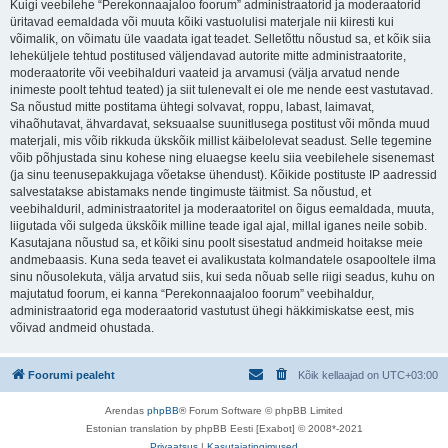
Kuigi veebilehe “Perekonnaajaloo foorum” administraatorid ja moderaatorid
üritavad eemaldada või muuta kõiki vastuolulisi materjale nii kiiresti kui
võimalik, on võimatu üle vaadata igat teadet. Selletõttu nõustud sa, et kõik siia
leheküljele tehtud postitused väljendavad autorite mitte administraatorite,
moderaatorite või veebihalduri vaateid ja arvamusi (välja arvatud nende
inimeste poolt tehtud teated) ja siit tulenevalt ei ole me nende eest vastutavad.
Sa nõustud mitte postitama ühtegi solvavat, roppu, labast, laimavat,
vihaõhutavat, ähvardavat, seksuaalse suunitlusega postitust või mõnda muud
materjali, mis võib rikkuda ükskõik millist käibelolevat seadust. Selle tegemine
võib põhjustada sinu kohese ning eluaegse keelu siia veebilehele sisenemast
(ja sinu teenusepakkujaga võetakse ühendust). Kõikide postituste IP aadressid
salvestatakse abistamaks nende tingimuste täitmist. Sa nõustud, et
veebihalduril, administraatoritel ja moderaatoritel on õigus eemaldada, muuta,
liigutada või sulgeda ükskõik milline teade igal ajal, millal iganes neile sobib.
Kasutajana nõustud sa, et kõiki sinu poolt sisestatud andmeid hoitakse meie
andmebaasis. Kuna seda teavet ei avalikustata kolmandatele osapooltele ilma
sinu nõusolekuta, välja arvatud siis, kui seda nõuab selle riigi seadus, kuhu on
majutatud foorum, ei kanna “Perekonnaajaloo foorum” veebihaldur,
administraatorid ega moderaatorid vastutust ühegi häkkimiskatse eest, mis
võivad andmeid ohustada.
Foorumi pealeht
Kõik kellaajad on
UTC+03:00
Arendas
phpBB
® Forum Software © phpBB Limited
Estonian translation by phpBB Eesti [Exabot] © 2008*-2021
Privaatsus
|
Kasutajatingimused