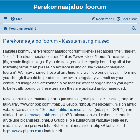
Perekonnaajaloo foorum
KKK
Registreeru
Logi sisse
O
Foorumi pealeht
t
Perekonnaajaloo foorum - Kasutamistingimused
s
i
Hakates kommuuni “Perekonnaajaloo foorum” liikmeks (edaspidi "me", "meie",
"meid", “Perekonnaajaloo foorum”, “https://www.isik.ee/foorum”), nõustud sa
järgnevate tingimustega. If you do not agree to be legally bound by all of the
following terms then please do not access and/or use “Perekonnaajaloo
foorum”. We may change these at any time and we’ll do our utmost in informing
you, though it would be prudent to review this regularly yourself as your
continued usage of “Perekonnaajaloo foorum” after changes mean you agree
to be legally bound by these terms as they are updated and/or amended.
Meie foorumid on ehitatud phpBB platvormile (edaspidi “see”, “selle”, “phpBB
tarkvara”, “www.phpbb.com”, “phpBB Grupp, “phpBB meeskond”), mis on antud
vabaks kasutamiseks “
General Public License
” alusel (edaspidi “GPL”) ja on
allalaaditav siit:
www.phpbb.com
. phpBB tarkvara on vaid vahend internetis
arutelude pidamiseks, phpBB Grupp ei ole kuidagiviisi vastutav selle eest,
mida me võime ja ei või teha. Rohkem informatsiooni phpBB kohta leiad
https://www.phpbb.com/
kodulehelt.