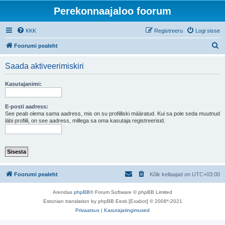
Perekonnaajaloo foorum
KKK
Registreeru
Logi sisse
O
Foorumi pealeht
t
Saada aktiveerimiskiri
s
i
Kasutajanimi:
E-posti aadress:
See peab olema sama aadress, mis on su profiiliski määratud. Kui sa pole seda muutnud
läbi profiili, on see aadress, millega sa oma kasutaja registreerisid.
Foorumi pealeht
Kõik kellaajad on
UTC+03:00
Arendas
phpBB
® Forum Software © phpBB Limited
Estonian translation by phpBB Eesti [Exabot] © 2008*-2021
Privaatsus
|
Kasutajatingimused