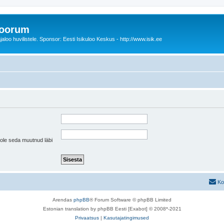
foorum
oo huvilistele. Sponsor: Eesti Isikuloo Keskus - http://www.isik.ee
pole seda muutnud läbi
Ko
Arendas
phpBB
® Forum Software © phpBB Limited
Estonian translation by phpBB Eesti [Exabot] © 2008*-2021
Privaatsus
|
Kasutajatingimused