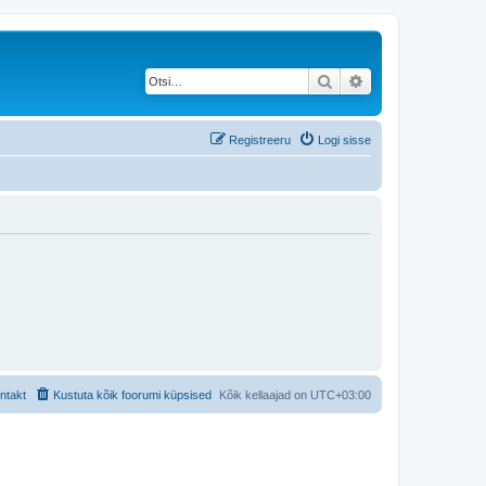
Otsi
Täiendatud otsing
Registreeru
Logi sisse
ntakt
Kustuta kõik foorumi küpsised
Kõik kellaajad on
UTC+03:00