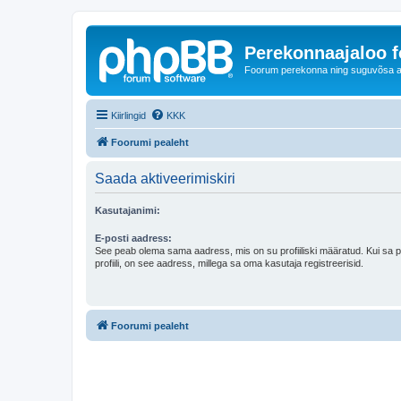
Perekonnaajaloo 
Foorum perekonna ning suguvõsa ajal
Kiirlingid
KKK
Foorumi pealeht
Saada aktiveerimiskiri
Kasutajanimi:
E-posti aadress:
See peab olema sama aadress, mis on su profiiliski määratud. Kui sa 
profiili, on see aadress, millega sa oma kasutaja registreerisid.
Foorumi pealeht