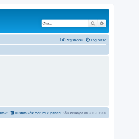
Otsi
Täiendatud otsing
Registreeru
Logi sisse
ntakt
Kustuta kõik foorumi küpsised
Kõik kellaajad on
UTC+03:00