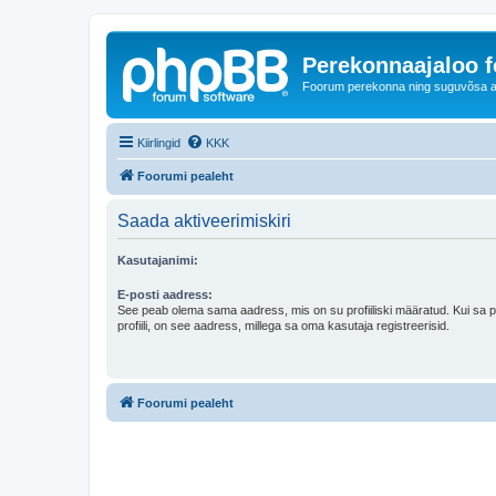
Perekonnaajaloo 
Foorum perekonna ning suguvõsa ajal
Kiirlingid
KKK
Foorumi pealeht
Saada aktiveerimiskiri
Kasutajanimi:
E-posti aadress:
See peab olema sama aadress, mis on su profiiliski määratud. Kui sa 
profiili, on see aadress, millega sa oma kasutaja registreerisid.
Foorumi pealeht