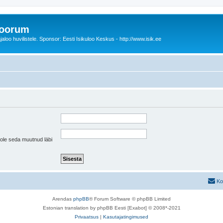
foorum
oo huvilistele. Sponsor: Eesti Isikuloo Keskus - http://www.isik.ee
pole seda muutnud läbi
Ko
Arendas
phpBB
® Forum Software © phpBB Limited
Estonian translation by phpBB Eesti [Exabot] © 2008*-2021
Privaatsus
|
Kasutajatingimused