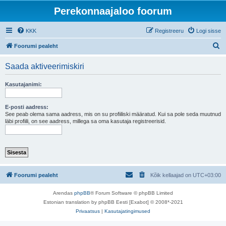
Perekonnaajaloo foorum
KKK
Registreeru
Logi sisse
O
Foorumi pealeht
t
Saada aktiveerimiskiri
s
i
Kasutajanimi:
E-posti aadress:
See peab olema sama aadress, mis on su profiiliski määratud. Kui sa pole seda muutnud
läbi profiili, on see aadress, millega sa oma kasutaja registreerisid.
Foorumi pealeht
Kõik kellaajad on
UTC+03:00
Arendas
phpBB
® Forum Software © phpBB Limited
Estonian translation by phpBB Eesti [Exabot] © 2008*-2021
Privaatsus
|
Kasutajatingimused