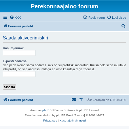
Perekonnaajaloo foorum
KKK
Registreeru
Logi sisse
O
Foorumi pealeht
t
Saada aktiveerimiskiri
s
i
Kasutajanimi:
E-posti aadress:
See peab olema sama aadress, mis on su profiiliski määratud. Kui sa pole seda muutnud
läbi profiili, on see aadress, millega sa oma kasutaja registreerisid.
Foorumi pealeht
Kõik kellaajad on
UTC+03:00
Arendas
phpBB
® Forum Software © phpBB Limited
Estonian translation by phpBB Eesti [Exabot] © 2008*-2021
Privaatsus
|
Kasutajatingimused