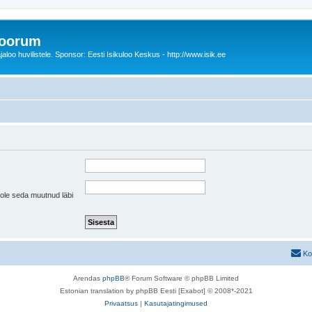
foorum
oo huvilistele. Sponsor: Eesti Isikuloo Keskus - http://www.isik.ee
pole seda muutnud läbi
Ko
Arendas
phpBB
® Forum Software © phpBB Limited
Estonian translation by phpBB Eesti [Exabot] © 2008*-2021
Privaatsus
|
Kasutajatingimused