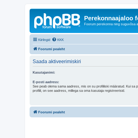
Perekonnaajaloo 
Foorum perekonna ning suguvõsa ajal
Kiirlingid
KKK
Foorumi pealeht
Saada aktiveerimiskiri
Kasutajanimi:
E-posti aadress:
See peab olema sama aadress, mis on su profiiliski määratud. Kui sa 
profiili, on see aadress, millega sa oma kasutaja registreerisid.
Foorumi pealeht