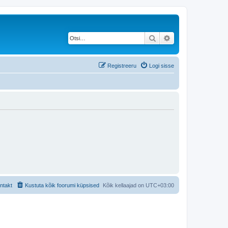
Otsi
Täiendatud otsing
Registreeru
Logi sisse
ntakt
Kustuta kõik foorumi küpsised
Kõik kellaajad on
UTC+03:00