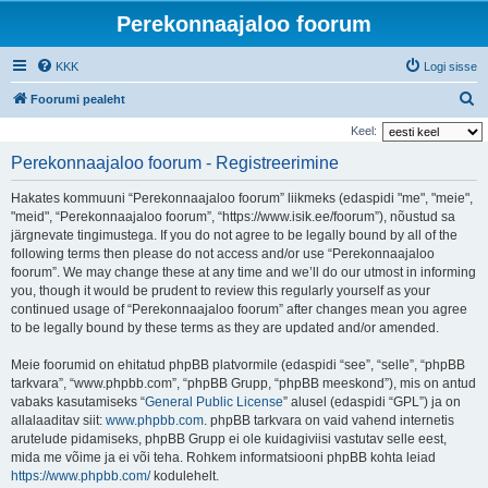
Perekonnaajaloo foorum
KKK
Logi sisse
O
Foorumi pealeht
t
Keel:
s
Perekonnaajaloo foorum - Registreerimine
i
Hakates kommuuni “Perekonnaajaloo foorum” liikmeks (edaspidi "me", "meie",
"meid", “Perekonnaajaloo foorum”, “https://www.isik.ee/foorum”), nõustud sa
järgnevate tingimustega. If you do not agree to be legally bound by all of the
following terms then please do not access and/or use “Perekonnaajaloo
foorum”. We may change these at any time and we’ll do our utmost in informing
you, though it would be prudent to review this regularly yourself as your
continued usage of “Perekonnaajaloo foorum” after changes mean you agree
to be legally bound by these terms as they are updated and/or amended.
Meie foorumid on ehitatud phpBB platvormile (edaspidi “see”, “selle”, “phpBB
tarkvara”, “www.phpbb.com”, “phpBB Grupp, “phpBB meeskond”), mis on antud
vabaks kasutamiseks “
General Public License
” alusel (edaspidi “GPL”) ja on
allalaaditav siit:
www.phpbb.com
. phpBB tarkvara on vaid vahend internetis
arutelude pidamiseks, phpBB Grupp ei ole kuidagiviisi vastutav selle eest,
mida me võime ja ei või teha. Rohkem informatsiooni phpBB kohta leiad
https://www.phpbb.com/
kodulehelt.