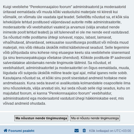
Kuigi veebilehe “Perekonnaajaloo foorum” administraatorid ja moderaatorid
üritavad eemaldada või muuta kõiki vastuolulisi materjale nii kiiresti kui
võimalik, on võimatu üle vaadata igat teadet. Selletõttu nõustud sa, et kõik siia
leheküljele tehtud postitused väljendavad autorite mitte administraatorite,
moderaatorite või veebihalduri vaateid ja arvamusi (välja arvatud nende
inimeste poolt tehtud teated) ja siit tulenevalt ei ole me nende eest vastutavad.
Sa nõustud mitte postitama ühtegi solvavat, roppu, labast, laimavat,
vihaõhutavat, ähvardavat, seksuaalse suunitlusega postitust või mõnda muud
materjali, mis võib rikkuda ükskõik millist käibelolevat seadust. Selle tegemine
võib põhjustada sinu kohese ning eluaegse keelu siia veebilehele sisenemast
(ja sinu teenusepakkujaga võetakse ühendust). Kõikide postituste IP aadressid
salvestatakse abistamaks nende tingimuste täitmist. Sa nõustud, et
veebihalduril, administraatoritel ja moderaatoritel on õigus eemaldada, muuta,
liigutada või sulgeda ükskõik milline teade igal ajal, millal iganes neile sobib.
Kasutajana nõustud sa, et kõiki sinu poolt sisestatud andmeid hoitakse meie
andmebaasis. Kuna seda teavet ei avalikustata kolmandatele osapooltele ilma
sinu nõusolekuta, välja arvatud siis, kui seda nõuab selle riigi seadus, kuhu on
majutatud foorum, ei kanna “Perekonnaajaloo foorum” veebihaldur,
administraatorid ega moderaatorid vastutust ühegi häkkimiskatse eest, mis
võivad andmeid ohustada.
Foorumi pealeht
Kõik kellaajad on
UTC+03:00