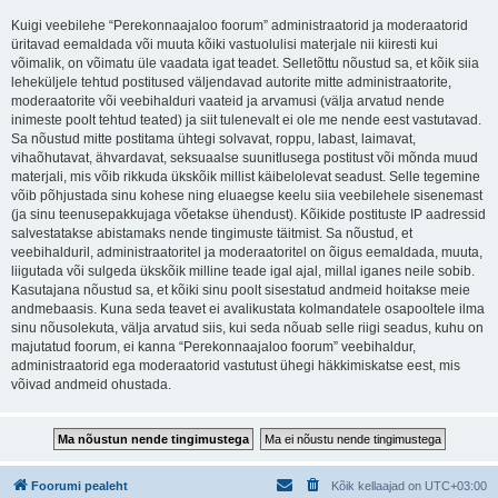
Kuigi veebilehe “Perekonnaajaloo foorum” administraatorid ja moderaatorid
üritavad eemaldada või muuta kõiki vastuolulisi materjale nii kiiresti kui
võimalik, on võimatu üle vaadata igat teadet. Selletõttu nõustud sa, et kõik siia
leheküljele tehtud postitused väljendavad autorite mitte administraatorite,
moderaatorite või veebihalduri vaateid ja arvamusi (välja arvatud nende
inimeste poolt tehtud teated) ja siit tulenevalt ei ole me nende eest vastutavad.
Sa nõustud mitte postitama ühtegi solvavat, roppu, labast, laimavat,
vihaõhutavat, ähvardavat, seksuaalse suunitlusega postitust või mõnda muud
materjali, mis võib rikkuda ükskõik millist käibelolevat seadust. Selle tegemine
võib põhjustada sinu kohese ning eluaegse keelu siia veebilehele sisenemast
(ja sinu teenusepakkujaga võetakse ühendust). Kõikide postituste IP aadressid
salvestatakse abistamaks nende tingimuste täitmist. Sa nõustud, et
veebihalduril, administraatoritel ja moderaatoritel on õigus eemaldada, muuta,
liigutada või sulgeda ükskõik milline teade igal ajal, millal iganes neile sobib.
Kasutajana nõustud sa, et kõiki sinu poolt sisestatud andmeid hoitakse meie
andmebaasis. Kuna seda teavet ei avalikustata kolmandatele osapooltele ilma
sinu nõusolekuta, välja arvatud siis, kui seda nõuab selle riigi seadus, kuhu on
majutatud foorum, ei kanna “Perekonnaajaloo foorum” veebihaldur,
administraatorid ega moderaatorid vastutust ühegi häkkimiskatse eest, mis
võivad andmeid ohustada.
Foorumi pealeht
Kõik kellaajad on
UTC+03:00