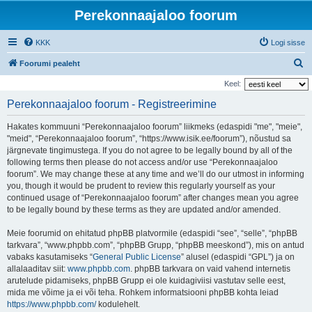
Perekonnaajaloo foorum
KKK
Logi sisse
O
Foorumi pealeht
t
Keel:
s
Perekonnaajaloo foorum - Registreerimine
i
Hakates kommuuni “Perekonnaajaloo foorum” liikmeks (edaspidi "me", "meie",
"meid", “Perekonnaajaloo foorum”, “https://www.isik.ee/foorum”), nõustud sa
järgnevate tingimustega. If you do not agree to be legally bound by all of the
following terms then please do not access and/or use “Perekonnaajaloo
foorum”. We may change these at any time and we’ll do our utmost in informing
you, though it would be prudent to review this regularly yourself as your
continued usage of “Perekonnaajaloo foorum” after changes mean you agree
to be legally bound by these terms as they are updated and/or amended.
Meie foorumid on ehitatud phpBB platvormile (edaspidi “see”, “selle”, “phpBB
tarkvara”, “www.phpbb.com”, “phpBB Grupp, “phpBB meeskond”), mis on antud
vabaks kasutamiseks “
General Public License
” alusel (edaspidi “GPL”) ja on
allalaaditav siit:
www.phpbb.com
. phpBB tarkvara on vaid vahend internetis
arutelude pidamiseks, phpBB Grupp ei ole kuidagiviisi vastutav selle eest,
mida me võime ja ei või teha. Rohkem informatsiooni phpBB kohta leiad
https://www.phpbb.com/
kodulehelt.