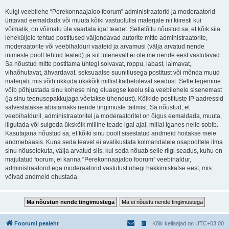
Kuigi veebilehe “Perekonnaajaloo foorum” administraatorid ja moderaatorid
üritavad eemaldada või muuta kõiki vastuolulisi materjale nii kiiresti kui
võimalik, on võimatu üle vaadata igat teadet. Selletõttu nõustud sa, et kõik siia
leheküljele tehtud postitused väljendavad autorite mitte administraatorite,
moderaatorite või veebihalduri vaateid ja arvamusi (välja arvatud nende
inimeste poolt tehtud teated) ja siit tulenevalt ei ole me nende eest vastutavad.
Sa nõustud mitte postitama ühtegi solvavat, roppu, labast, laimavat,
vihaõhutavat, ähvardavat, seksuaalse suunitlusega postitust või mõnda muud
materjali, mis võib rikkuda ükskõik millist käibelolevat seadust. Selle tegemine
võib põhjustada sinu kohese ning eluaegse keelu siia veebilehele sisenemast
(ja sinu teenusepakkujaga võetakse ühendust). Kõikide postituste IP aadressid
salvestatakse abistamaks nende tingimuste täitmist. Sa nõustud, et
veebihalduril, administraatoritel ja moderaatoritel on õigus eemaldada, muuta,
liigutada või sulgeda ükskõik milline teade igal ajal, millal iganes neile sobib.
Kasutajana nõustud sa, et kõiki sinu poolt sisestatud andmeid hoitakse meie
andmebaasis. Kuna seda teavet ei avalikustata kolmandatele osapooltele ilma
sinu nõusolekuta, välja arvatud siis, kui seda nõuab selle riigi seadus, kuhu on
majutatud foorum, ei kanna “Perekonnaajaloo foorum” veebihaldur,
administraatorid ega moderaatorid vastutust ühegi häkkimiskatse eest, mis
võivad andmeid ohustada.
Foorumi pealeht
Kõik kellaajad on
UTC+03:00