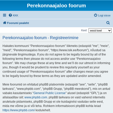
Perekonnaajaloo foorum
KKK
Logi sisse
O
Foorumi pealeht
t
Keel:
s
Perekonnaajaloo foorum - Registreerimine
i
Hakates kommuuni “Perekonnaajaloo foorum” liikmeks (edaspidi "me", "meie",
"meid", “Perekonnaajaloo foorum”, “https://www.isik.ee/foorum”), nõustud sa
järgnevate tingimustega. If you do not agree to be legally bound by all of the
following terms then please do not access and/or use “Perekonnaajaloo
foorum”. We may change these at any time and we’ll do our utmost in informing
you, though it would be prudent to review this regularly yourself as your
continued usage of “Perekonnaajaloo foorum” after changes mean you agree
to be legally bound by these terms as they are updated and/or amended.
Meie foorumid on ehitatud phpBB platvormile (edaspidi “see”, “selle”, “phpBB
tarkvara”, “www.phpbb.com”, “phpBB Grupp, “phpBB meeskond”), mis on antud
vabaks kasutamiseks “
General Public License
” alusel (edaspidi “GPL”) ja on
allalaaditav siit:
www.phpbb.com
. phpBB tarkvara on vaid vahend internetis
arutelude pidamiseks, phpBB Grupp ei ole kuidagiviisi vastutav selle eest,
mida me võime ja ei või teha. Rohkem informatsiooni phpBB kohta leiad
https://www.phpbb.com/
kodulehelt.