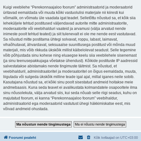
Kuigi veebilehe “Perekonnaajaloo foorum” administraatorid ja moderaatorid
üritavad eemaldada või muuta kõiki vastuolulisi materjale nii kiiresti kui
võimalik, on võimatu üle vaadata igat teadet. Selletõttu nõustud sa, et kõik siia
leheküljele tehtud postitused väljendavad autorite mitte administraatorite,
moderaatorite või veebihalduri vaateid ja arvamusi (välja arvatud nende
inimeste poolt tehtud teated) ja siit tulenevalt ei ole me nende eest vastutavad.
Sa nõustud mitte postitama ühtegi solvavat, roppu, labast, laimavat,
vihaõhutavat, ähvardavat, seksuaalse suunitlusega postitust või mõnda muud
materjali, mis võib rikkuda ükskõik millist käibelolevat seadust. Selle tegemine
võib põhjustada sinu kohese ning eluaegse keelu siia veebilehele sisenemast
(ja sinu teenusepakkujaga võetakse ühendust). Kõikide postituste IP aadressid
salvestatakse abistamaks nende tingimuste täitmist. Sa nõustud, et
veebihalduril, administraatoritel ja moderaatoritel on õigus eemaldada, muuta,
liigutada või sulgeda ükskõik milline teade igal ajal, millal iganes neile sobib.
Kasutajana nõustud sa, et kõiki sinu poolt sisestatud andmeid hoitakse meie
andmebaasis. Kuna seda teavet ei avalikustata kolmandatele osapooltele ilma
sinu nõusolekuta, välja arvatud siis, kui seda nõuab selle riigi seadus, kuhu on
majutatud foorum, ei kanna “Perekonnaajaloo foorum” veebihaldur,
administraatorid ega moderaatorid vastutust ühegi häkkimiskatse eest, mis
võivad andmeid ohustada.
Foorumi pealeht
Kõik kellaajad on
UTC+03:00