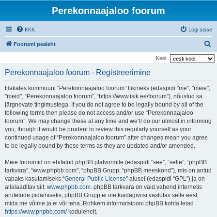
Perekonnaajaloo foorum
KKK
Logi sisse
O
Foorumi pealeht
t
Keel:
s
Perekonnaajaloo foorum - Registreerimine
i
Hakates kommuuni “Perekonnaajaloo foorum” liikmeks (edaspidi "me", "meie",
"meid", “Perekonnaajaloo foorum”, “https://www.isik.ee/foorum”), nõustud sa
järgnevate tingimustega. If you do not agree to be legally bound by all of the
following terms then please do not access and/or use “Perekonnaajaloo
foorum”. We may change these at any time and we’ll do our utmost in informing
you, though it would be prudent to review this regularly yourself as your
continued usage of “Perekonnaajaloo foorum” after changes mean you agree
to be legally bound by these terms as they are updated and/or amended.
Meie foorumid on ehitatud phpBB platvormile (edaspidi “see”, “selle”, “phpBB
tarkvara”, “www.phpbb.com”, “phpBB Grupp, “phpBB meeskond”), mis on antud
vabaks kasutamiseks “
General Public License
” alusel (edaspidi “GPL”) ja on
allalaaditav siit:
www.phpbb.com
. phpBB tarkvara on vaid vahend internetis
arutelude pidamiseks, phpBB Grupp ei ole kuidagiviisi vastutav selle eest,
mida me võime ja ei või teha. Rohkem informatsiooni phpBB kohta leiad
https://www.phpbb.com/
kodulehelt.