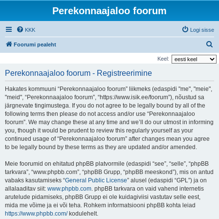
Perekonnaajaloo foorum
KKK
Logi sisse
O
Foorumi pealeht
t
Keel:
s
Perekonnaajaloo foorum - Registreerimine
i
Hakates kommuuni “Perekonnaajaloo foorum” liikmeks (edaspidi "me", "meie",
"meid", “Perekonnaajaloo foorum”, “https://www.isik.ee/foorum”), nõustud sa
järgnevate tingimustega. If you do not agree to be legally bound by all of the
following terms then please do not access and/or use “Perekonnaajaloo
foorum”. We may change these at any time and we’ll do our utmost in informing
you, though it would be prudent to review this regularly yourself as your
continued usage of “Perekonnaajaloo foorum” after changes mean you agree
to be legally bound by these terms as they are updated and/or amended.
Meie foorumid on ehitatud phpBB platvormile (edaspidi “see”, “selle”, “phpBB
tarkvara”, “www.phpbb.com”, “phpBB Grupp, “phpBB meeskond”), mis on antud
vabaks kasutamiseks “
General Public License
” alusel (edaspidi “GPL”) ja on
allalaaditav siit:
www.phpbb.com
. phpBB tarkvara on vaid vahend internetis
arutelude pidamiseks, phpBB Grupp ei ole kuidagiviisi vastutav selle eest,
mida me võime ja ei või teha. Rohkem informatsiooni phpBB kohta leiad
https://www.phpbb.com/
kodulehelt.