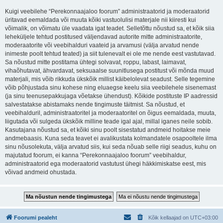
Kuigi veebilehe “Perekonnaajaloo foorum” administraatorid ja moderaatorid
üritavad eemaldada või muuta kõiki vastuolulisi materjale nii kiiresti kui
võimalik, on võimatu üle vaadata igat teadet. Selletõttu nõustud sa, et kõik siia
leheküljele tehtud postitused väljendavad autorite mitte administraatorite,
moderaatorite või veebihalduri vaateid ja arvamusi (välja arvatud nende
inimeste poolt tehtud teated) ja siit tulenevalt ei ole me nende eest vastutavad.
Sa nõustud mitte postitama ühtegi solvavat, roppu, labast, laimavat,
vihaõhutavat, ähvardavat, seksuaalse suunitlusega postitust või mõnda muud
materjali, mis võib rikkuda ükskõik millist käibelolevat seadust. Selle tegemine
võib põhjustada sinu kohese ning eluaegse keelu siia veebilehele sisenemast
(ja sinu teenusepakkujaga võetakse ühendust). Kõikide postituste IP aadressid
salvestatakse abistamaks nende tingimuste täitmist. Sa nõustud, et
veebihalduril, administraatoritel ja moderaatoritel on õigus eemaldada, muuta,
liigutada või sulgeda ükskõik milline teade igal ajal, millal iganes neile sobib.
Kasutajana nõustud sa, et kõiki sinu poolt sisestatud andmeid hoitakse meie
andmebaasis. Kuna seda teavet ei avalikustata kolmandatele osapooltele ilma
sinu nõusolekuta, välja arvatud siis, kui seda nõuab selle riigi seadus, kuhu on
majutatud foorum, ei kanna “Perekonnaajaloo foorum” veebihaldur,
administraatorid ega moderaatorid vastutust ühegi häkkimiskatse eest, mis
võivad andmeid ohustada.
Foorumi pealeht
Kõik kellaajad on
UTC+03:00