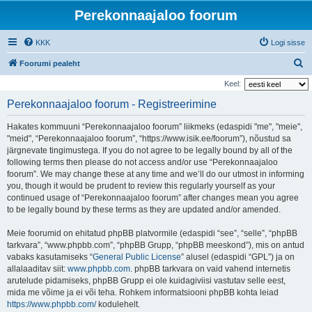
Perekonnaajaloo foorum
KKK
Logi sisse
O
Foorumi pealeht
t
Keel:
s
Perekonnaajaloo foorum - Registreerimine
i
Hakates kommuuni “Perekonnaajaloo foorum” liikmeks (edaspidi "me", "meie",
"meid", “Perekonnaajaloo foorum”, “https://www.isik.ee/foorum”), nõustud sa
järgnevate tingimustega. If you do not agree to be legally bound by all of the
following terms then please do not access and/or use “Perekonnaajaloo
foorum”. We may change these at any time and we’ll do our utmost in informing
you, though it would be prudent to review this regularly yourself as your
continued usage of “Perekonnaajaloo foorum” after changes mean you agree
to be legally bound by these terms as they are updated and/or amended.
Meie foorumid on ehitatud phpBB platvormile (edaspidi “see”, “selle”, “phpBB
tarkvara”, “www.phpbb.com”, “phpBB Grupp, “phpBB meeskond”), mis on antud
vabaks kasutamiseks “
General Public License
” alusel (edaspidi “GPL”) ja on
allalaaditav siit:
www.phpbb.com
. phpBB tarkvara on vaid vahend internetis
arutelude pidamiseks, phpBB Grupp ei ole kuidagiviisi vastutav selle eest,
mida me võime ja ei või teha. Rohkem informatsiooni phpBB kohta leiad
https://www.phpbb.com/
kodulehelt.