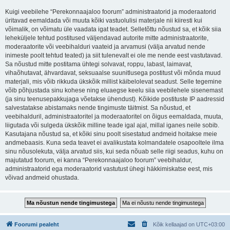
Kuigi veebilehe “Perekonnaajaloo foorum” administraatorid ja moderaatorid
üritavad eemaldada või muuta kõiki vastuolulisi materjale nii kiiresti kui
võimalik, on võimatu üle vaadata igat teadet. Selletõttu nõustud sa, et kõik siia
leheküljele tehtud postitused väljendavad autorite mitte administraatorite,
moderaatorite või veebihalduri vaateid ja arvamusi (välja arvatud nende
inimeste poolt tehtud teated) ja siit tulenevalt ei ole me nende eest vastutavad.
Sa nõustud mitte postitama ühtegi solvavat, roppu, labast, laimavat,
vihaõhutavat, ähvardavat, seksuaalse suunitlusega postitust või mõnda muud
materjali, mis võib rikkuda ükskõik millist käibelolevat seadust. Selle tegemine
võib põhjustada sinu kohese ning eluaegse keelu siia veebilehele sisenemast
(ja sinu teenusepakkujaga võetakse ühendust). Kõikide postituste IP aadressid
salvestatakse abistamaks nende tingimuste täitmist. Sa nõustud, et
veebihalduril, administraatoritel ja moderaatoritel on õigus eemaldada, muuta,
liigutada või sulgeda ükskõik milline teade igal ajal, millal iganes neile sobib.
Kasutajana nõustud sa, et kõiki sinu poolt sisestatud andmeid hoitakse meie
andmebaasis. Kuna seda teavet ei avalikustata kolmandatele osapooltele ilma
sinu nõusolekuta, välja arvatud siis, kui seda nõuab selle riigi seadus, kuhu on
majutatud foorum, ei kanna “Perekonnaajaloo foorum” veebihaldur,
administraatorid ega moderaatorid vastutust ühegi häkkimiskatse eest, mis
võivad andmeid ohustada.
Foorumi pealeht
Kõik kellaajad on
UTC+03:00