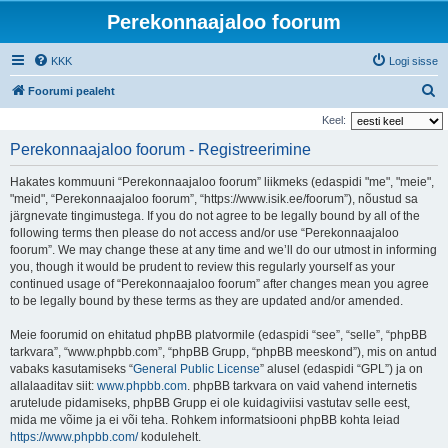
Perekonnaajaloo foorum
KKK
Logi sisse
O
Foorumi pealeht
t
Keel:
s
Perekonnaajaloo foorum - Registreerimine
i
Hakates kommuuni “Perekonnaajaloo foorum” liikmeks (edaspidi "me", "meie",
"meid", “Perekonnaajaloo foorum”, “https://www.isik.ee/foorum”), nõustud sa
järgnevate tingimustega. If you do not agree to be legally bound by all of the
following terms then please do not access and/or use “Perekonnaajaloo
foorum”. We may change these at any time and we’ll do our utmost in informing
you, though it would be prudent to review this regularly yourself as your
continued usage of “Perekonnaajaloo foorum” after changes mean you agree
to be legally bound by these terms as they are updated and/or amended.
Meie foorumid on ehitatud phpBB platvormile (edaspidi “see”, “selle”, “phpBB
tarkvara”, “www.phpbb.com”, “phpBB Grupp, “phpBB meeskond”), mis on antud
vabaks kasutamiseks “
General Public License
” alusel (edaspidi “GPL”) ja on
allalaaditav siit:
www.phpbb.com
. phpBB tarkvara on vaid vahend internetis
arutelude pidamiseks, phpBB Grupp ei ole kuidagiviisi vastutav selle eest,
mida me võime ja ei või teha. Rohkem informatsiooni phpBB kohta leiad
https://www.phpbb.com/
kodulehelt.