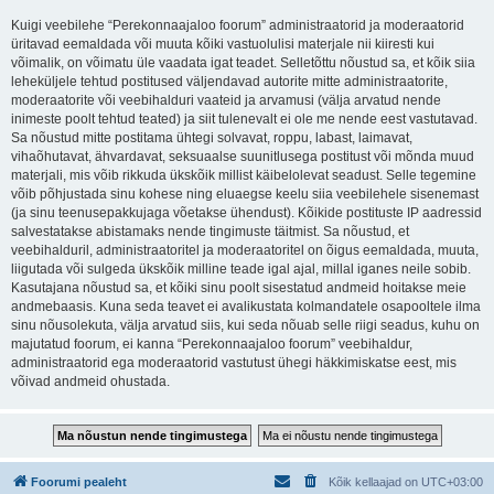
Kuigi veebilehe “Perekonnaajaloo foorum” administraatorid ja moderaatorid
üritavad eemaldada või muuta kõiki vastuolulisi materjale nii kiiresti kui
võimalik, on võimatu üle vaadata igat teadet. Selletõttu nõustud sa, et kõik siia
leheküljele tehtud postitused väljendavad autorite mitte administraatorite,
moderaatorite või veebihalduri vaateid ja arvamusi (välja arvatud nende
inimeste poolt tehtud teated) ja siit tulenevalt ei ole me nende eest vastutavad.
Sa nõustud mitte postitama ühtegi solvavat, roppu, labast, laimavat,
vihaõhutavat, ähvardavat, seksuaalse suunitlusega postitust või mõnda muud
materjali, mis võib rikkuda ükskõik millist käibelolevat seadust. Selle tegemine
võib põhjustada sinu kohese ning eluaegse keelu siia veebilehele sisenemast
(ja sinu teenusepakkujaga võetakse ühendust). Kõikide postituste IP aadressid
salvestatakse abistamaks nende tingimuste täitmist. Sa nõustud, et
veebihalduril, administraatoritel ja moderaatoritel on õigus eemaldada, muuta,
liigutada või sulgeda ükskõik milline teade igal ajal, millal iganes neile sobib.
Kasutajana nõustud sa, et kõiki sinu poolt sisestatud andmeid hoitakse meie
andmebaasis. Kuna seda teavet ei avalikustata kolmandatele osapooltele ilma
sinu nõusolekuta, välja arvatud siis, kui seda nõuab selle riigi seadus, kuhu on
majutatud foorum, ei kanna “Perekonnaajaloo foorum” veebihaldur,
administraatorid ega moderaatorid vastutust ühegi häkkimiskatse eest, mis
võivad andmeid ohustada.
Foorumi pealeht
Kõik kellaajad on
UTC+03:00