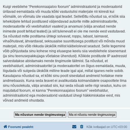
Kuigi veebilehe “Perekonnaajaloo foorum” administraatorid ja moderaatorid
üritavad eemaldada või muuta kõiki vastuolulisi materjale nii kiiresti kui
võimalik, on võimatu üle vaadata igat teadet. Selletõttu nõustud sa, et kõik siia
leheküljele tehtud postitused väljendavad autorite mitte administraatorite,
moderaatorite või veebihalduri vaateid ja arvamusi (välja arvatud nende
inimeste poolt tehtud teated) ja siit tulenevalt ei ole me nende eest vastutavad.
Sa nõustud mitte postitama ühtegi solvavat, roppu, labast, laimavat,
vihaõhutavat, ähvardavat, seksuaalse suunitlusega postitust või mõnda muud
materjali, mis võib rikkuda ükskõik millist käibelolevat seadust. Selle tegemine
võib põhjustada sinu kohese ning eluaegse keelu siia veebilehele sisenemast
(ja sinu teenusepakkujaga võetakse ühendust). Kõikide postituste IP aadressid
salvestatakse abistamaks nende tingimuste täitmist. Sa nõustud, et
veebihalduril, administraatoritel ja moderaatoritel on õigus eemaldada, muuta,
liigutada või sulgeda ükskõik milline teade igal ajal, millal iganes neile sobib.
Kasutajana nõustud sa, et kõiki sinu poolt sisestatud andmeid hoitakse meie
andmebaasis. Kuna seda teavet ei avalikustata kolmandatele osapooltele ilma
sinu nõusolekuta, välja arvatud siis, kui seda nõuab selle riigi seadus, kuhu on
majutatud foorum, ei kanna “Perekonnaajaloo foorum” veebihaldur,
administraatorid ega moderaatorid vastutust ühegi häkkimiskatse eest, mis
võivad andmeid ohustada.
Foorumi pealeht
Kõik kellaajad on
UTC+03:00