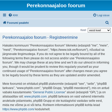
Perekonnaajaloo foorum
KKK
Logi sisse
O
Foorumi pealeht
t
Keel:
s
Perekonnaajaloo foorum - Registreerimine
i
Hakates kommuuni “Perekonnaajaloo foorum” liikmeks (edaspidi "me", "meie",
"meid", “Perekonnaajaloo foorum”, “https://www.isik.ee/foorum”), nõustud sa
järgnevate tingimustega. If you do not agree to be legally bound by all of the
following terms then please do not access and/or use “Perekonnaajaloo
foorum”. We may change these at any time and we’ll do our utmost in informing
you, though it would be prudent to review this regularly yourself as your
continued usage of “Perekonnaajaloo foorum” after changes mean you agree
to be legally bound by these terms as they are updated and/or amended.
Meie foorumid on ehitatud phpBB platvormile (edaspidi “see”, “selle”, “phpBB
tarkvara”, “www.phpbb.com”, “phpBB Grupp, “phpBB meeskond”), mis on antud
vabaks kasutamiseks “
General Public License
” alusel (edaspidi “GPL”) ja on
allalaaditav siit:
www.phpbb.com
. phpBB tarkvara on vaid vahend internetis
arutelude pidamiseks, phpBB Grupp ei ole kuidagiviisi vastutav selle eest,
mida me võime ja ei või teha. Rohkem informatsiooni phpBB kohta leiad
https://www.phpbb.com/
kodulehelt.