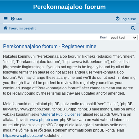
Perekonnaajaloo foorum
KKK
Logi sisse
O
Foorumi pealeht
t
Keel:
s
Perekonnaajaloo foorum - Registreerimine
i
Hakates kommuuni “Perekonnaajaloo foorum” liikmeks (edaspidi "me", "meie",
"meid", “Perekonnaajaloo foorum”, “https://www.isik.ee/foorum”), nõustud sa
järgnevate tingimustega. If you do not agree to be legally bound by all of the
following terms then please do not access and/or use “Perekonnaajaloo
foorum”. We may change these at any time and we’ll do our utmost in informing
you, though it would be prudent to review this regularly yourself as your
continued usage of “Perekonnaajaloo foorum” after changes mean you agree
to be legally bound by these terms as they are updated and/or amended.
Meie foorumid on ehitatud phpBB platvormile (edaspidi “see”, “selle”, “phpBB
tarkvara”, “www.phpbb.com”, “phpBB Grupp, “phpBB meeskond”), mis on antud
vabaks kasutamiseks “
General Public License
” alusel (edaspidi “GPL”) ja on
allalaaditav siit:
www.phpbb.com
. phpBB tarkvara on vaid vahend internetis
arutelude pidamiseks, phpBB Grupp ei ole kuidagiviisi vastutav selle eest,
mida me võime ja ei või teha. Rohkem informatsiooni phpBB kohta leiad
https://www.phpbb.com/
kodulehelt.