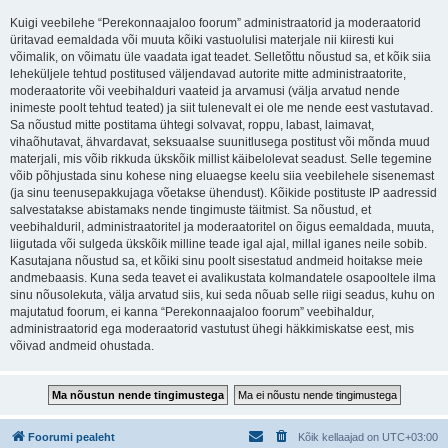
Kuigi veebilehe “Perekonnaajaloo foorum” administraatorid ja moderaatorid
üritavad eemaldada või muuta kõiki vastuolulisi materjale nii kiiresti kui
võimalik, on võimatu üle vaadata igat teadet. Selletõttu nõustud sa, et kõik siia
leheküljele tehtud postitused väljendavad autorite mitte administraatorite,
moderaatorite või veebihalduri vaateid ja arvamusi (välja arvatud nende
inimeste poolt tehtud teated) ja siit tulenevalt ei ole me nende eest vastutavad.
Sa nõustud mitte postitama ühtegi solvavat, roppu, labast, laimavat,
vihaõhutavat, ähvardavat, seksuaalse suunitlusega postitust või mõnda muud
materjali, mis võib rikkuda ükskõik millist käibelolevat seadust. Selle tegemine
võib põhjustada sinu kohese ning eluaegse keelu siia veebilehele sisenemast
(ja sinu teenusepakkujaga võetakse ühendust). Kõikide postituste IP aadressid
salvestatakse abistamaks nende tingimuste täitmist. Sa nõustud, et
veebihalduril, administraatoritel ja moderaatoritel on õigus eemaldada, muuta,
liigutada või sulgeda ükskõik milline teade igal ajal, millal iganes neile sobib.
Kasutajana nõustud sa, et kõiki sinu poolt sisestatud andmeid hoitakse meie
andmebaasis. Kuna seda teavet ei avalikustata kolmandatele osapooltele ilma
sinu nõusolekuta, välja arvatud siis, kui seda nõuab selle riigi seadus, kuhu on
majutatud foorum, ei kanna “Perekonnaajaloo foorum” veebihaldur,
administraatorid ega moderaatorid vastutust ühegi häkkimiskatse eest, mis
võivad andmeid ohustada.
Foorumi pealeht
Kõik kellaajad on
UTC+03:00