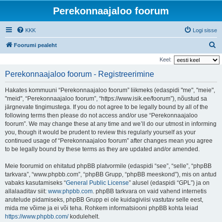
Perekonnaajaloo foorum
KKK
Logi sisse
O
Foorumi pealeht
t
Keel:
s
Perekonnaajaloo foorum - Registreerimine
i
Hakates kommuuni “Perekonnaajaloo foorum” liikmeks (edaspidi "me", "meie",
"meid", “Perekonnaajaloo foorum”, “https://www.isik.ee/foorum”), nõustud sa
järgnevate tingimustega. If you do not agree to be legally bound by all of the
following terms then please do not access and/or use “Perekonnaajaloo
foorum”. We may change these at any time and we’ll do our utmost in informing
you, though it would be prudent to review this regularly yourself as your
continued usage of “Perekonnaajaloo foorum” after changes mean you agree
to be legally bound by these terms as they are updated and/or amended.
Meie foorumid on ehitatud phpBB platvormile (edaspidi “see”, “selle”, “phpBB
tarkvara”, “www.phpbb.com”, “phpBB Grupp, “phpBB meeskond”), mis on antud
vabaks kasutamiseks “
General Public License
” alusel (edaspidi “GPL”) ja on
allalaaditav siit:
www.phpbb.com
. phpBB tarkvara on vaid vahend internetis
arutelude pidamiseks, phpBB Grupp ei ole kuidagiviisi vastutav selle eest,
mida me võime ja ei või teha. Rohkem informatsiooni phpBB kohta leiad
https://www.phpbb.com/
kodulehelt.