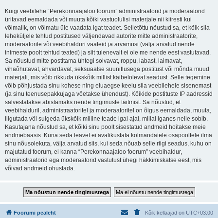
Kuigi veebilehe “Perekonnaajaloo foorum” administraatorid ja moderaatorid
üritavad eemaldada või muuta kõiki vastuolulisi materjale nii kiiresti kui
võimalik, on võimatu üle vaadata igat teadet. Selletõttu nõustud sa, et kõik siia
leheküljele tehtud postitused väljendavad autorite mitte administraatorite,
moderaatorite või veebihalduri vaateid ja arvamusi (välja arvatud nende
inimeste poolt tehtud teated) ja siit tulenevalt ei ole me nende eest vastutavad.
Sa nõustud mitte postitama ühtegi solvavat, roppu, labast, laimavat,
vihaõhutavat, ähvardavat, seksuaalse suunitlusega postitust või mõnda muud
materjali, mis võib rikkuda ükskõik millist käibelolevat seadust. Selle tegemine
võib põhjustada sinu kohese ning eluaegse keelu siia veebilehele sisenemast
(ja sinu teenusepakkujaga võetakse ühendust). Kõikide postituste IP aadressid
salvestatakse abistamaks nende tingimuste täitmist. Sa nõustud, et
veebihalduril, administraatoritel ja moderaatoritel on õigus eemaldada, muuta,
liigutada või sulgeda ükskõik milline teade igal ajal, millal iganes neile sobib.
Kasutajana nõustud sa, et kõiki sinu poolt sisestatud andmeid hoitakse meie
andmebaasis. Kuna seda teavet ei avalikustata kolmandatele osapooltele ilma
sinu nõusolekuta, välja arvatud siis, kui seda nõuab selle riigi seadus, kuhu on
majutatud foorum, ei kanna “Perekonnaajaloo foorum” veebihaldur,
administraatorid ega moderaatorid vastutust ühegi häkkimiskatse eest, mis
võivad andmeid ohustada.
Foorumi pealeht
Kõik kellaajad on
UTC+03:00