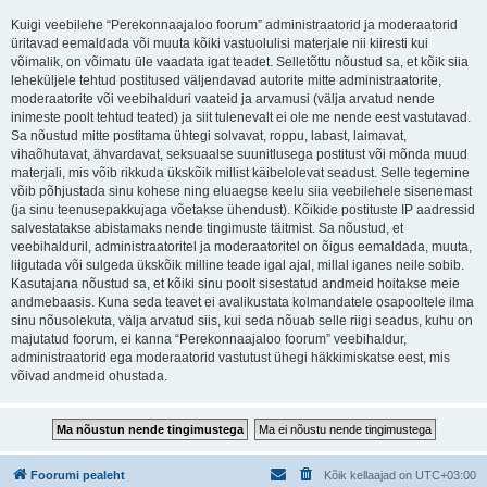
Kuigi veebilehe “Perekonnaajaloo foorum” administraatorid ja moderaatorid
üritavad eemaldada või muuta kõiki vastuolulisi materjale nii kiiresti kui
võimalik, on võimatu üle vaadata igat teadet. Selletõttu nõustud sa, et kõik siia
leheküljele tehtud postitused väljendavad autorite mitte administraatorite,
moderaatorite või veebihalduri vaateid ja arvamusi (välja arvatud nende
inimeste poolt tehtud teated) ja siit tulenevalt ei ole me nende eest vastutavad.
Sa nõustud mitte postitama ühtegi solvavat, roppu, labast, laimavat,
vihaõhutavat, ähvardavat, seksuaalse suunitlusega postitust või mõnda muud
materjali, mis võib rikkuda ükskõik millist käibelolevat seadust. Selle tegemine
võib põhjustada sinu kohese ning eluaegse keelu siia veebilehele sisenemast
(ja sinu teenusepakkujaga võetakse ühendust). Kõikide postituste IP aadressid
salvestatakse abistamaks nende tingimuste täitmist. Sa nõustud, et
veebihalduril, administraatoritel ja moderaatoritel on õigus eemaldada, muuta,
liigutada või sulgeda ükskõik milline teade igal ajal, millal iganes neile sobib.
Kasutajana nõustud sa, et kõiki sinu poolt sisestatud andmeid hoitakse meie
andmebaasis. Kuna seda teavet ei avalikustata kolmandatele osapooltele ilma
sinu nõusolekuta, välja arvatud siis, kui seda nõuab selle riigi seadus, kuhu on
majutatud foorum, ei kanna “Perekonnaajaloo foorum” veebihaldur,
administraatorid ega moderaatorid vastutust ühegi häkkimiskatse eest, mis
võivad andmeid ohustada.
Foorumi pealeht
Kõik kellaajad on
UTC+03:00