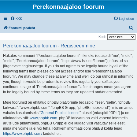
Perekonnaajaloo foorum
KKK
Logi sisse
O
Foorumi pealeht
t
Keel:
s
Perekonnaajaloo foorum - Registreerimine
i
Hakates kommuuni “Perekonnaajaloo foorum” liikmeks (edaspidi "me", "meie",
"meid", “Perekonnaajaloo foorum”, “https://www.isik.ee/foorum”), nõustud sa
järgnevate tingimustega. If you do not agree to be legally bound by all of the
following terms then please do not access and/or use “Perekonnaajaloo
foorum”. We may change these at any time and we’ll do our utmost in informing
you, though it would be prudent to review this regularly yourself as your
continued usage of “Perekonnaajaloo foorum” after changes mean you agree
to be legally bound by these terms as they are updated and/or amended.
Meie foorumid on ehitatud phpBB platvormile (edaspidi “see”, “selle”, “phpBB
tarkvara”, “www.phpbb.com”, “phpBB Grupp, “phpBB meeskond”), mis on antud
vabaks kasutamiseks “
General Public License
” alusel (edaspidi “GPL”) ja on
allalaaditav siit:
www.phpbb.com
. phpBB tarkvara on vaid vahend internetis
arutelude pidamiseks, phpBB Grupp ei ole kuidagiviisi vastutav selle eest,
mida me võime ja ei või teha. Rohkem informatsiooni phpBB kohta leiad
https://www.phpbb.com/
kodulehelt.