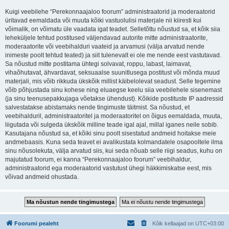
Kuigi veebilehe “Perekonnaajaloo foorum” administraatorid ja moderaatorid
üritavad eemaldada või muuta kõiki vastuolulisi materjale nii kiiresti kui
võimalik, on võimatu üle vaadata igat teadet. Selletõttu nõustud sa, et kõik siia
leheküljele tehtud postitused väljendavad autorite mitte administraatorite,
moderaatorite või veebihalduri vaateid ja arvamusi (välja arvatud nende
inimeste poolt tehtud teated) ja siit tulenevalt ei ole me nende eest vastutavad.
Sa nõustud mitte postitama ühtegi solvavat, roppu, labast, laimavat,
vihaõhutavat, ähvardavat, seksuaalse suunitlusega postitust või mõnda muud
materjali, mis võib rikkuda ükskõik millist käibelolevat seadust. Selle tegemine
võib põhjustada sinu kohese ning eluaegse keelu siia veebilehele sisenemast
(ja sinu teenusepakkujaga võetakse ühendust). Kõikide postituste IP aadressid
salvestatakse abistamaks nende tingimuste täitmist. Sa nõustud, et
veebihalduril, administraatoritel ja moderaatoritel on õigus eemaldada, muuta,
liigutada või sulgeda ükskõik milline teade igal ajal, millal iganes neile sobib.
Kasutajana nõustud sa, et kõiki sinu poolt sisestatud andmeid hoitakse meie
andmebaasis. Kuna seda teavet ei avalikustata kolmandatele osapooltele ilma
sinu nõusolekuta, välja arvatud siis, kui seda nõuab selle riigi seadus, kuhu on
majutatud foorum, ei kanna “Perekonnaajaloo foorum” veebihaldur,
administraatorid ega moderaatorid vastutust ühegi häkkimiskatse eest, mis
võivad andmeid ohustada.
Foorumi pealeht
Kõik kellaajad on
UTC+03:00