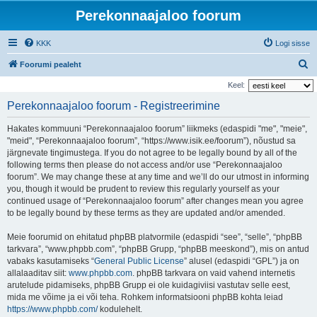
Perekonnaajaloo foorum
KKK
Logi sisse
O
Foorumi pealeht
t
Keel:
s
Perekonnaajaloo foorum - Registreerimine
i
Hakates kommuuni “Perekonnaajaloo foorum” liikmeks (edaspidi "me", "meie",
"meid", “Perekonnaajaloo foorum”, “https://www.isik.ee/foorum”), nõustud sa
järgnevate tingimustega. If you do not agree to be legally bound by all of the
following terms then please do not access and/or use “Perekonnaajaloo
foorum”. We may change these at any time and we’ll do our utmost in informing
you, though it would be prudent to review this regularly yourself as your
continued usage of “Perekonnaajaloo foorum” after changes mean you agree
to be legally bound by these terms as they are updated and/or amended.
Meie foorumid on ehitatud phpBB platvormile (edaspidi “see”, “selle”, “phpBB
tarkvara”, “www.phpbb.com”, “phpBB Grupp, “phpBB meeskond”), mis on antud
vabaks kasutamiseks “
General Public License
” alusel (edaspidi “GPL”) ja on
allalaaditav siit:
www.phpbb.com
. phpBB tarkvara on vaid vahend internetis
arutelude pidamiseks, phpBB Grupp ei ole kuidagiviisi vastutav selle eest,
mida me võime ja ei või teha. Rohkem informatsiooni phpBB kohta leiad
https://www.phpbb.com/
kodulehelt.