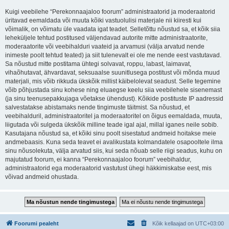
Kuigi veebilehe “Perekonnaajaloo foorum” administraatorid ja moderaatorid
üritavad eemaldada või muuta kõiki vastuolulisi materjale nii kiiresti kui
võimalik, on võimatu üle vaadata igat teadet. Selletõttu nõustud sa, et kõik siia
leheküljele tehtud postitused väljendavad autorite mitte administraatorite,
moderaatorite või veebihalduri vaateid ja arvamusi (välja arvatud nende
inimeste poolt tehtud teated) ja siit tulenevalt ei ole me nende eest vastutavad.
Sa nõustud mitte postitama ühtegi solvavat, roppu, labast, laimavat,
vihaõhutavat, ähvardavat, seksuaalse suunitlusega postitust või mõnda muud
materjali, mis võib rikkuda ükskõik millist käibelolevat seadust. Selle tegemine
võib põhjustada sinu kohese ning eluaegse keelu siia veebilehele sisenemast
(ja sinu teenusepakkujaga võetakse ühendust). Kõikide postituste IP aadressid
salvestatakse abistamaks nende tingimuste täitmist. Sa nõustud, et
veebihalduril, administraatoritel ja moderaatoritel on õigus eemaldada, muuta,
liigutada või sulgeda ükskõik milline teade igal ajal, millal iganes neile sobib.
Kasutajana nõustud sa, et kõiki sinu poolt sisestatud andmeid hoitakse meie
andmebaasis. Kuna seda teavet ei avalikustata kolmandatele osapooltele ilma
sinu nõusolekuta, välja arvatud siis, kui seda nõuab selle riigi seadus, kuhu on
majutatud foorum, ei kanna “Perekonnaajaloo foorum” veebihaldur,
administraatorid ega moderaatorid vastutust ühegi häkkimiskatse eest, mis
võivad andmeid ohustada.
Foorumi pealeht
Kõik kellaajad on
UTC+03:00