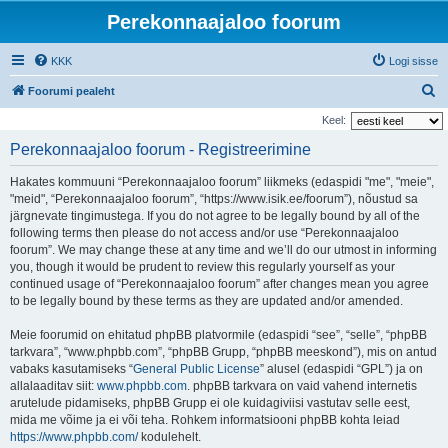
Perekonnaajaloo foorum
KKK
Logi sisse
O
Foorumi pealeht
t
Keel:
s
Perekonnaajaloo foorum - Registreerimine
i
Hakates kommuuni “Perekonnaajaloo foorum” liikmeks (edaspidi "me", "meie",
"meid", “Perekonnaajaloo foorum”, “https://www.isik.ee/foorum”), nõustud sa
järgnevate tingimustega. If you do not agree to be legally bound by all of the
following terms then please do not access and/or use “Perekonnaajaloo
foorum”. We may change these at any time and we’ll do our utmost in informing
you, though it would be prudent to review this regularly yourself as your
continued usage of “Perekonnaajaloo foorum” after changes mean you agree
to be legally bound by these terms as they are updated and/or amended.
Meie foorumid on ehitatud phpBB platvormile (edaspidi “see”, “selle”, “phpBB
tarkvara”, “www.phpbb.com”, “phpBB Grupp, “phpBB meeskond”), mis on antud
vabaks kasutamiseks “
General Public License
” alusel (edaspidi “GPL”) ja on
allalaaditav siit:
www.phpbb.com
. phpBB tarkvara on vaid vahend internetis
arutelude pidamiseks, phpBB Grupp ei ole kuidagiviisi vastutav selle eest,
mida me võime ja ei või teha. Rohkem informatsiooni phpBB kohta leiad
https://www.phpbb.com/
kodulehelt.