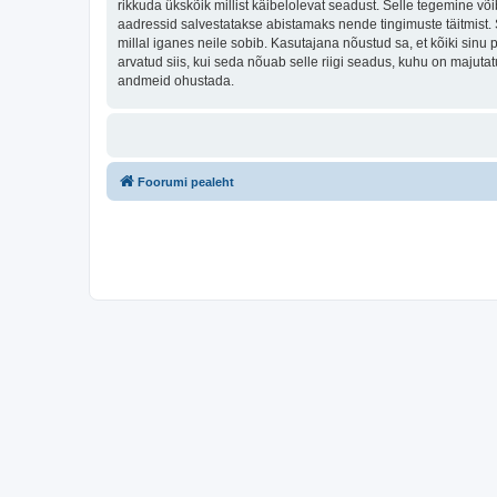
rikkuda ükskõik millist käibelolevat seadust. Selle tegemine v
aadressid salvestatakse abistamaks nende tingimuste täitmist. S
millal iganes neile sobib. Kasutajana nõustud sa, et kõiki sin
arvatud siis, kui seda nõuab selle riigi seadus, kuhu on majut
andmeid ohustada.
Foorumi pealeht