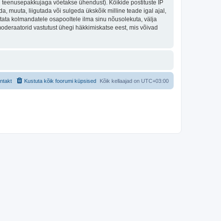
nu teenusepakkujaga võetakse ühendust). Kõikide postituste IP
, muuta, liigutada või sulgeda ükskõik milline teade igal ajal,
tata kolmandatele osapooltele ilma sinu nõusolekuta, välja
moderaatorid vastutust ühegi häkkimiskatse eest, mis võivad
ntakt
Kustuta kõik foorumi küpsised
Kõik kellaajad on
UTC+03:00