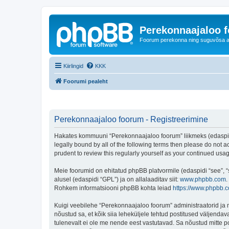
Perekonnaajaloo 
Foorum perekonna ning suguvõsa ajal
Kiirlingid
KKK
Foorumi pealeht
Perekonnaajaloo foorum - Registreerimine
Hakates kommuuni “Perekonnaajaloo foorum” liikmeks (edaspidi "
legally bound by all of the following terms then please do not
prudent to review this regularly yourself as your continued u
Meie foorumid on ehitatud phpBB platvormile (edaspidi “see”,
alusel (edaspidi “GPL”) ja on allalaaditav siit:
www.phpbb.com
.
Rohkem informatsiooni phpBB kohta leiad
https://www.phpbb.
Kuigi veebilehe “Perekonnaajaloo foorum” administraatorid ja mo
nõustud sa, et kõik siia leheküljele tehtud postitused väljendava
tulenevalt ei ole me nende eest vastutavad. Sa nõustud mitte p