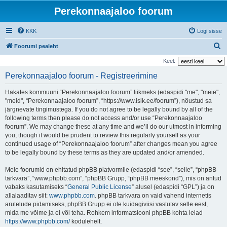
Perekonnaajaloo foorum
KKK
Logi sisse
O
Foorumi pealeht
t
Keel:
s
Perekonnaajaloo foorum - Registreerimine
i
Hakates kommuuni “Perekonnaajaloo foorum” liikmeks (edaspidi "me", "meie",
"meid", “Perekonnaajaloo foorum”, “https://www.isik.ee/foorum”), nõustud sa
järgnevate tingimustega. If you do not agree to be legally bound by all of the
following terms then please do not access and/or use “Perekonnaajaloo
foorum”. We may change these at any time and we’ll do our utmost in informing
you, though it would be prudent to review this regularly yourself as your
continued usage of “Perekonnaajaloo foorum” after changes mean you agree
to be legally bound by these terms as they are updated and/or amended.
Meie foorumid on ehitatud phpBB platvormile (edaspidi “see”, “selle”, “phpBB
tarkvara”, “www.phpbb.com”, “phpBB Grupp, “phpBB meeskond”), mis on antud
vabaks kasutamiseks “
General Public License
” alusel (edaspidi “GPL”) ja on
allalaaditav siit:
www.phpbb.com
. phpBB tarkvara on vaid vahend internetis
arutelude pidamiseks, phpBB Grupp ei ole kuidagiviisi vastutav selle eest,
mida me võime ja ei või teha. Rohkem informatsiooni phpBB kohta leiad
https://www.phpbb.com/
kodulehelt.