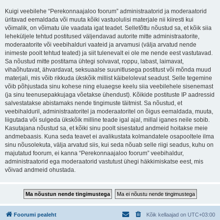
Kuigi veebilehe “Perekonnaajaloo foorum” administraatorid ja moderaatorid
üritavad eemaldada või muuta kõiki vastuolulisi materjale nii kiiresti kui
võimalik, on võimatu üle vaadata igat teadet. Selletõttu nõustud sa, et kõik siia
leheküljele tehtud postitused väljendavad autorite mitte administraatorite,
moderaatorite või veebihalduri vaateid ja arvamusi (välja arvatud nende
inimeste poolt tehtud teated) ja siit tulenevalt ei ole me nende eest vastutavad.
Sa nõustud mitte postitama ühtegi solvavat, roppu, labast, laimavat,
vihaõhutavat, ähvardavat, seksuaalse suunitlusega postitust või mõnda muud
materjali, mis võib rikkuda ükskõik millist käibelolevat seadust. Selle tegemine
võib põhjustada sinu kohese ning eluaegse keelu siia veebilehele sisenemast
(ja sinu teenusepakkujaga võetakse ühendust). Kõikide postituste IP aadressid
salvestatakse abistamaks nende tingimuste täitmist. Sa nõustud, et
veebihalduril, administraatoritel ja moderaatoritel on õigus eemaldada, muuta,
liigutada või sulgeda ükskõik milline teade igal ajal, millal iganes neile sobib.
Kasutajana nõustud sa, et kõiki sinu poolt sisestatud andmeid hoitakse meie
andmebaasis. Kuna seda teavet ei avalikustata kolmandatele osapooltele ilma
sinu nõusolekuta, välja arvatud siis, kui seda nõuab selle riigi seadus, kuhu on
majutatud foorum, ei kanna “Perekonnaajaloo foorum” veebihaldur,
administraatorid ega moderaatorid vastutust ühegi häkkimiskatse eest, mis
võivad andmeid ohustada.
Foorumi pealeht
Kõik kellaajad on
UTC+03:00