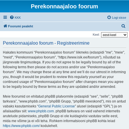
Perekonnaajaloo foorum
KKK
Logi sisse
O
Foorumi pealeht
t
Keel:
s
Perekonnaajaloo foorum - Registreerimine
i
Hakates kommuuni “Perekonnaajaloo foorum” liikmeks (edaspidi "me", "meie",
"meid", “Perekonnaajaloo foorum”, “https://www.isik.ee/foorum”), nõustud sa
järgnevate tingimustega. If you do not agree to be legally bound by all of the
following terms then please do not access and/or use “Perekonnaajaloo
foorum”. We may change these at any time and we’ll do our utmost in informing
you, though it would be prudent to review this regularly yourself as your
continued usage of “Perekonnaajaloo foorum” after changes mean you agree
to be legally bound by these terms as they are updated and/or amended.
Meie foorumid on ehitatud phpBB platvormile (edaspidi “see”, “selle”, “phpBB
tarkvara”, “www.phpbb.com”, “phpBB Grupp, “phpBB meeskond”), mis on antud
vabaks kasutamiseks “
General Public License
” alusel (edaspidi “GPL”) ja on
allalaaditav siit:
www.phpbb.com
. phpBB tarkvara on vaid vahend internetis
arutelude pidamiseks, phpBB Grupp ei ole kuidagiviisi vastutav selle eest,
mida me võime ja ei või teha. Rohkem informatsiooni phpBB kohta leiad
https://www.phpbb.com/
kodulehelt.