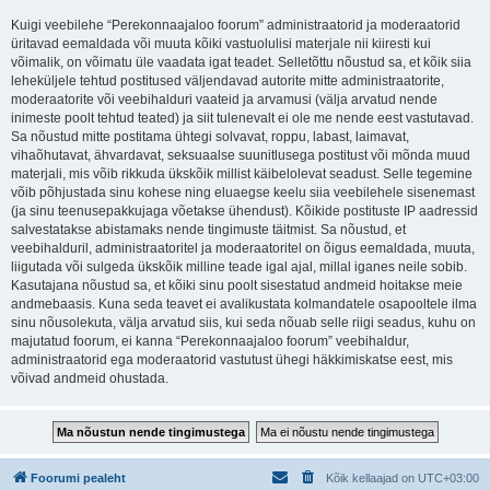
Kuigi veebilehe “Perekonnaajaloo foorum” administraatorid ja moderaatorid
üritavad eemaldada või muuta kõiki vastuolulisi materjale nii kiiresti kui
võimalik, on võimatu üle vaadata igat teadet. Selletõttu nõustud sa, et kõik siia
leheküljele tehtud postitused väljendavad autorite mitte administraatorite,
moderaatorite või veebihalduri vaateid ja arvamusi (välja arvatud nende
inimeste poolt tehtud teated) ja siit tulenevalt ei ole me nende eest vastutavad.
Sa nõustud mitte postitama ühtegi solvavat, roppu, labast, laimavat,
vihaõhutavat, ähvardavat, seksuaalse suunitlusega postitust või mõnda muud
materjali, mis võib rikkuda ükskõik millist käibelolevat seadust. Selle tegemine
võib põhjustada sinu kohese ning eluaegse keelu siia veebilehele sisenemast
(ja sinu teenusepakkujaga võetakse ühendust). Kõikide postituste IP aadressid
salvestatakse abistamaks nende tingimuste täitmist. Sa nõustud, et
veebihalduril, administraatoritel ja moderaatoritel on õigus eemaldada, muuta,
liigutada või sulgeda ükskõik milline teade igal ajal, millal iganes neile sobib.
Kasutajana nõustud sa, et kõiki sinu poolt sisestatud andmeid hoitakse meie
andmebaasis. Kuna seda teavet ei avalikustata kolmandatele osapooltele ilma
sinu nõusolekuta, välja arvatud siis, kui seda nõuab selle riigi seadus, kuhu on
majutatud foorum, ei kanna “Perekonnaajaloo foorum” veebihaldur,
administraatorid ega moderaatorid vastutust ühegi häkkimiskatse eest, mis
võivad andmeid ohustada.
Foorumi pealeht
Kõik kellaajad on
UTC+03:00