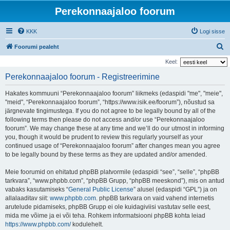
Perekonnaajaloo foorum
KKK
Logi sisse
O
Foorumi pealeht
t
Keel:
s
Perekonnaajaloo foorum - Registreerimine
i
Hakates kommuuni “Perekonnaajaloo foorum” liikmeks (edaspidi "me", "meie",
"meid", “Perekonnaajaloo foorum”, “https://www.isik.ee/foorum”), nõustud sa
järgnevate tingimustega. If you do not agree to be legally bound by all of the
following terms then please do not access and/or use “Perekonnaajaloo
foorum”. We may change these at any time and we’ll do our utmost in informing
you, though it would be prudent to review this regularly yourself as your
continued usage of “Perekonnaajaloo foorum” after changes mean you agree
to be legally bound by these terms as they are updated and/or amended.
Meie foorumid on ehitatud phpBB platvormile (edaspidi “see”, “selle”, “phpBB
tarkvara”, “www.phpbb.com”, “phpBB Grupp, “phpBB meeskond”), mis on antud
vabaks kasutamiseks “
General Public License
” alusel (edaspidi “GPL”) ja on
allalaaditav siit:
www.phpbb.com
. phpBB tarkvara on vaid vahend internetis
arutelude pidamiseks, phpBB Grupp ei ole kuidagiviisi vastutav selle eest,
mida me võime ja ei või teha. Rohkem informatsiooni phpBB kohta leiad
https://www.phpbb.com/
kodulehelt.