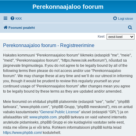
Perekonnaajaloo foorum
KKK
Logi sisse
O
Foorumi pealeht
t
Keel:
s
Perekonnaajaloo foorum - Registreerimine
i
Hakates kommuuni “Perekonnaajaloo foorum” liikmeks (edaspidi "me", "meie",
"meid", “Perekonnaajaloo foorum”, “https://www.isik.ee/foorum”), nõustud sa
järgnevate tingimustega. If you do not agree to be legally bound by all of the
following terms then please do not access and/or use “Perekonnaajaloo
foorum”. We may change these at any time and we’ll do our utmost in informing
you, though it would be prudent to review this regularly yourself as your
continued usage of “Perekonnaajaloo foorum” after changes mean you agree
to be legally bound by these terms as they are updated and/or amended.
Meie foorumid on ehitatud phpBB platvormile (edaspidi “see”, “selle”, “phpBB
tarkvara”, “www.phpbb.com”, “phpBB Grupp, “phpBB meeskond”), mis on antud
vabaks kasutamiseks “
General Public License
” alusel (edaspidi “GPL”) ja on
allalaaditav siit:
www.phpbb.com
. phpBB tarkvara on vaid vahend internetis
arutelude pidamiseks, phpBB Grupp ei ole kuidagiviisi vastutav selle eest,
mida me võime ja ei või teha. Rohkem informatsiooni phpBB kohta leiad
https://www.phpbb.com/
kodulehelt.