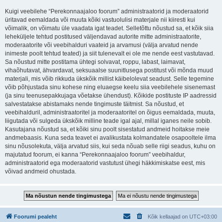
Kuigi veebilehe “Perekonnaajaloo foorum” administraatorid ja moderaatorid
üritavad eemaldada või muuta kõiki vastuolulisi materjale nii kiiresti kui
võimalik, on võimatu üle vaadata igat teadet. Selletõttu nõustud sa, et kõik siia
leheküljele tehtud postitused väljendavad autorite mitte administraatorite,
moderaatorite või veebihalduri vaateid ja arvamusi (välja arvatud nende
inimeste poolt tehtud teated) ja siit tulenevalt ei ole me nende eest vastutavad.
Sa nõustud mitte postitama ühtegi solvavat, roppu, labast, laimavat,
vihaõhutavat, ähvardavat, seksuaalse suunitlusega postitust või mõnda muud
materjali, mis võib rikkuda ükskõik millist käibelolevat seadust. Selle tegemine
võib põhjustada sinu kohese ning eluaegse keelu siia veebilehele sisenemast
(ja sinu teenusepakkujaga võetakse ühendust). Kõikide postituste IP aadressid
salvestatakse abistamaks nende tingimuste täitmist. Sa nõustud, et
veebihalduril, administraatoritel ja moderaatoritel on õigus eemaldada, muuta,
liigutada või sulgeda ükskõik milline teade igal ajal, millal iganes neile sobib.
Kasutajana nõustud sa, et kõiki sinu poolt sisestatud andmeid hoitakse meie
andmebaasis. Kuna seda teavet ei avalikustata kolmandatele osapooltele ilma
sinu nõusolekuta, välja arvatud siis, kui seda nõuab selle riigi seadus, kuhu on
majutatud foorum, ei kanna “Perekonnaajaloo foorum” veebihaldur,
administraatorid ega moderaatorid vastutust ühegi häkkimiskatse eest, mis
võivad andmeid ohustada.
Foorumi pealeht
Kõik kellaajad on
UTC+03:00