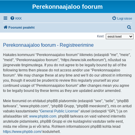
Perekonnaajaloo foorum
KKK
Logi sisse
O
Foorumi pealeht
t
Keel:
s
Perekonnaajaloo foorum - Registreerimine
i
Hakates kommuuni “Perekonnaajaloo foorum” liikmeks (edaspidi "me", "meie",
"meid", “Perekonnaajaloo foorum”, “https://www.isik.ee/foorum”), nõustud sa
järgnevate tingimustega. If you do not agree to be legally bound by all of the
following terms then please do not access and/or use “Perekonnaajaloo
foorum”. We may change these at any time and we’ll do our utmost in informing
you, though it would be prudent to review this regularly yourself as your
continued usage of “Perekonnaajaloo foorum” after changes mean you agree
to be legally bound by these terms as they are updated and/or amended.
Meie foorumid on ehitatud phpBB platvormile (edaspidi “see”, “selle”, “phpBB
tarkvara”, “www.phpbb.com”, “phpBB Grupp, “phpBB meeskond”), mis on antud
vabaks kasutamiseks “
General Public License
” alusel (edaspidi “GPL”) ja on
allalaaditav siit:
www.phpbb.com
. phpBB tarkvara on vaid vahend internetis
arutelude pidamiseks, phpBB Grupp ei ole kuidagiviisi vastutav selle eest,
mida me võime ja ei või teha. Rohkem informatsiooni phpBB kohta leiad
https://www.phpbb.com/
kodulehelt.