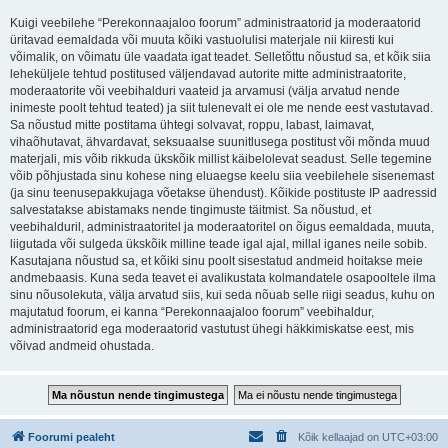
Kuigi veebilehe “Perekonnaajaloo foorum” administraatorid ja moderaatorid
üritavad eemaldada või muuta kõiki vastuolulisi materjale nii kiiresti kui
võimalik, on võimatu üle vaadata igat teadet. Selletõttu nõustud sa, et kõik siia
leheküljele tehtud postitused väljendavad autorite mitte administraatorite,
moderaatorite või veebihalduri vaateid ja arvamusi (välja arvatud nende
inimeste poolt tehtud teated) ja siit tulenevalt ei ole me nende eest vastutavad.
Sa nõustud mitte postitama ühtegi solvavat, roppu, labast, laimavat,
vihaõhutavat, ähvardavat, seksuaalse suunitlusega postitust või mõnda muud
materjali, mis võib rikkuda ükskõik millist käibelolevat seadust. Selle tegemine
võib põhjustada sinu kohese ning eluaegse keelu siia veebilehele sisenemast
(ja sinu teenusepakkujaga võetakse ühendust). Kõikide postituste IP aadressid
salvestatakse abistamaks nende tingimuste täitmist. Sa nõustud, et
veebihalduril, administraatoritel ja moderaatoritel on õigus eemaldada, muuta,
liigutada või sulgeda ükskõik milline teade igal ajal, millal iganes neile sobib.
Kasutajana nõustud sa, et kõiki sinu poolt sisestatud andmeid hoitakse meie
andmebaasis. Kuna seda teavet ei avalikustata kolmandatele osapooltele ilma
sinu nõusolekuta, välja arvatud siis, kui seda nõuab selle riigi seadus, kuhu on
majutatud foorum, ei kanna “Perekonnaajaloo foorum” veebihaldur,
administraatorid ega moderaatorid vastutust ühegi häkkimiskatse eest, mis
võivad andmeid ohustada.
Foorumi pealeht
Kõik kellaajad on
UTC+03:00