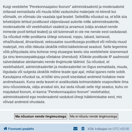
Kuigi veebilehe “Perekonnaajaloo foorum” administraatorid ja moderaatorid
üritavad eemaldada või muuta kõiki vastuolulisi materjale nii kiiresti kui
võimalik, on võimatu üle vaadata igat teadet. Selletõttu nõustud sa, et kõik siia
leheküljele tehtud postitused väljendavad autorite mitte administraatorite,
moderaatorite või veebihalduri vaateid ja arvamusi (välja arvatud nende
inimeste poolt tehtud teated) ja siit tulenevalt ei ole me nende eest vastutavad.
Sa nõustud mitte postitama ühtegi solvavat, roppu, labast, laimavat,
vihaõhutavat, ähvardavat, seksuaalse suunitlusega postitust või mõnda muud
materjali, mis võib rikkuda ükskõik millist käibelolevat seadust. Selle tegemine
võib põhjustada sinu kohese ning eluaegse keelu siia veebilehele sisenemast
(ja sinu teenusepakkujaga võetakse ühendust). Kõikide postituste IP aadressid
salvestatakse abistamaks nende tingimuste täitmist. Sa nõustud, et
veebihalduril, administraatoritel ja moderaatoritel on õigus eemaldada, muuta,
liigutada või sulgeda ükskõik milline teade igal ajal, millal iganes neile sobib.
Kasutajana nõustud sa, et kõiki sinu poolt sisestatud andmeid hoitakse meie
andmebaasis. Kuna seda teavet ei avalikustata kolmandatele osapooltele ilma
sinu nõusolekuta, välja arvatud siis, kui seda nõuab selle riigi seadus, kuhu on
majutatud foorum, ei kanna “Perekonnaajaloo foorum” veebihaldur,
administraatorid ega moderaatorid vastutust ühegi häkkimiskatse eest, mis
võivad andmeid ohustada.
Foorumi pealeht
Kõik kellaajad on
UTC+03:00