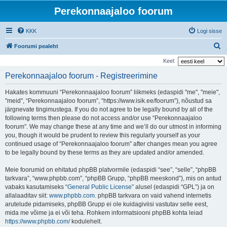
Perekonnaajaloo foorum
KKK
Logi sisse
O
Foorumi pealeht
t
Keel:
s
Perekonnaajaloo foorum - Registreerimine
i
Hakates kommuuni “Perekonnaajaloo foorum” liikmeks (edaspidi "me", "meie",
"meid", “Perekonnaajaloo foorum”, “https://www.isik.ee/foorum”), nõustud sa
järgnevate tingimustega. If you do not agree to be legally bound by all of the
following terms then please do not access and/or use “Perekonnaajaloo
foorum”. We may change these at any time and we’ll do our utmost in informing
you, though it would be prudent to review this regularly yourself as your
continued usage of “Perekonnaajaloo foorum” after changes mean you agree
to be legally bound by these terms as they are updated and/or amended.
Meie foorumid on ehitatud phpBB platvormile (edaspidi “see”, “selle”, “phpBB
tarkvara”, “www.phpbb.com”, “phpBB Grupp, “phpBB meeskond”), mis on antud
vabaks kasutamiseks “
General Public License
” alusel (edaspidi “GPL”) ja on
allalaaditav siit:
www.phpbb.com
. phpBB tarkvara on vaid vahend internetis
arutelude pidamiseks, phpBB Grupp ei ole kuidagiviisi vastutav selle eest,
mida me võime ja ei või teha. Rohkem informatsiooni phpBB kohta leiad
https://www.phpbb.com/
kodulehelt.