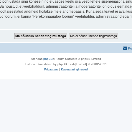
õib põhjustada sinu kohese ning eluaegse keelu siia veebilehele sisenemast (ja si
a nõustud, et veebihalduril, administraatoritel ja moderaatoritel on õigus eemaldada
u poolt sisestatud andmeid hoitakse meie andmebaasis. Kuna seda teavet ei avalikus
atud foorum, ei kanna “Perekonnaajaloo foorum” veebihaldur, administraatorid ega 
Ko
Arendas
phpBB
® Forum Software © phpBB Limited
Estonian translation by phpBB Eesti [Exabot] © 2008*-2021
Privaatsus
|
Kasutajatingimused