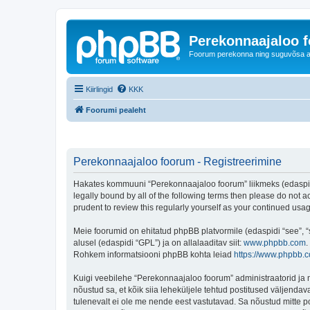
Perekonnaajaloo 
Foorum perekonna ning suguvõsa ajal
Kiirlingid
KKK
Foorumi pealeht
Perekonnaajaloo foorum - Registreerimine
Hakates kommuuni “Perekonnaajaloo foorum” liikmeks (edaspidi "
legally bound by all of the following terms then please do not
prudent to review this regularly yourself as your continued u
Meie foorumid on ehitatud phpBB platvormile (edaspidi “see”,
alusel (edaspidi “GPL”) ja on allalaaditav siit:
www.phpbb.com
.
Rohkem informatsiooni phpBB kohta leiad
https://www.phpbb.
Kuigi veebilehe “Perekonnaajaloo foorum” administraatorid ja mo
nõustud sa, et kõik siia leheküljele tehtud postitused väljendava
tulenevalt ei ole me nende eest vastutavad. Sa nõustud mitte p