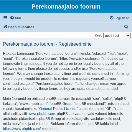
Perekonnaajaloo foorum
KKK
Logi sisse
O
Foorumi pealeht
t
Keel:
s
Perekonnaajaloo foorum - Registreerimine
i
Hakates kommuuni “Perekonnaajaloo foorum” liikmeks (edaspidi "me", "meie",
"meid", “Perekonnaajaloo foorum”, “https://www.isik.ee/foorum”), nõustud sa
järgnevate tingimustega. If you do not agree to be legally bound by all of the
following terms then please do not access and/or use “Perekonnaajaloo
foorum”. We may change these at any time and we’ll do our utmost in informing
you, though it would be prudent to review this regularly yourself as your
continued usage of “Perekonnaajaloo foorum” after changes mean you agree
to be legally bound by these terms as they are updated and/or amended.
Meie foorumid on ehitatud phpBB platvormile (edaspidi “see”, “selle”, “phpBB
tarkvara”, “www.phpbb.com”, “phpBB Grupp, “phpBB meeskond”), mis on antud
vabaks kasutamiseks “
General Public License
” alusel (edaspidi “GPL”) ja on
allalaaditav siit:
www.phpbb.com
. phpBB tarkvara on vaid vahend internetis
arutelude pidamiseks, phpBB Grupp ei ole kuidagiviisi vastutav selle eest,
mida me võime ja ei või teha. Rohkem informatsiooni phpBB kohta leiad
https://www.phpbb.com/
kodulehelt.