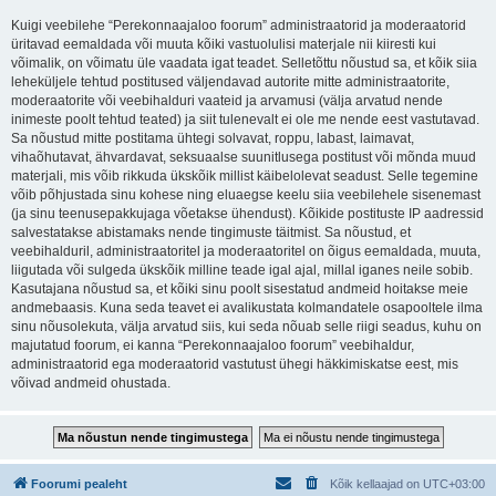
Kuigi veebilehe “Perekonnaajaloo foorum” administraatorid ja moderaatorid
üritavad eemaldada või muuta kõiki vastuolulisi materjale nii kiiresti kui
võimalik, on võimatu üle vaadata igat teadet. Selletõttu nõustud sa, et kõik siia
leheküljele tehtud postitused väljendavad autorite mitte administraatorite,
moderaatorite või veebihalduri vaateid ja arvamusi (välja arvatud nende
inimeste poolt tehtud teated) ja siit tulenevalt ei ole me nende eest vastutavad.
Sa nõustud mitte postitama ühtegi solvavat, roppu, labast, laimavat,
vihaõhutavat, ähvardavat, seksuaalse suunitlusega postitust või mõnda muud
materjali, mis võib rikkuda ükskõik millist käibelolevat seadust. Selle tegemine
võib põhjustada sinu kohese ning eluaegse keelu siia veebilehele sisenemast
(ja sinu teenusepakkujaga võetakse ühendust). Kõikide postituste IP aadressid
salvestatakse abistamaks nende tingimuste täitmist. Sa nõustud, et
veebihalduril, administraatoritel ja moderaatoritel on õigus eemaldada, muuta,
liigutada või sulgeda ükskõik milline teade igal ajal, millal iganes neile sobib.
Kasutajana nõustud sa, et kõiki sinu poolt sisestatud andmeid hoitakse meie
andmebaasis. Kuna seda teavet ei avalikustata kolmandatele osapooltele ilma
sinu nõusolekuta, välja arvatud siis, kui seda nõuab selle riigi seadus, kuhu on
majutatud foorum, ei kanna “Perekonnaajaloo foorum” veebihaldur,
administraatorid ega moderaatorid vastutust ühegi häkkimiskatse eest, mis
võivad andmeid ohustada.
Foorumi pealeht
Kõik kellaajad on
UTC+03:00