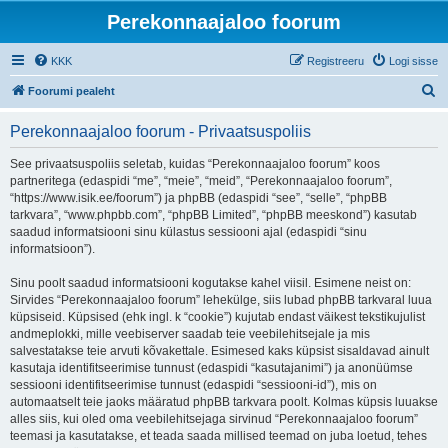
Perekonnaajaloo foorum
KKK
Registreeru
Logi sisse
O
Foorumi pealeht
t
Perekonnaajaloo foorum - Privaatsuspoliis
s
i
See privaatsuspoliis seletab, kuidas “Perekonnaajaloo foorum” koos
partneritega (edaspidi “me”, “meie”, “meid”, “Perekonnaajaloo foorum”,
“https://www.isik.ee/foorum”) ja phpBB (edaspidi “see”, “selle”, “phpBB
tarkvara”, “www.phpbb.com”, “phpBB Limited”, “phpBB meeskond”) kasutab
saadud informatsiooni sinu külastus sessiooni ajal (edaspidi “sinu
informatsioon”).
Sinu poolt saadud informatsiooni kogutakse kahel viisil. Esimene neist on:
Sirvides “Perekonnaajaloo foorum” lehekülge, siis lubad phpBB tarkvaral luua
küpsiseid. Küpsised (ehk ingl. k “cookie”) kujutab endast väikest tekstikujulist
andmeplokki, mille veebiserver saadab teie veebilehitsejale ja mis
salvestatakse teie arvuti kõvakettale. Esimesed kaks küpsist sisaldavad ainult
kasutaja identifitseerimise tunnust (edaspidi “kasutajanimi”) ja anonüümse
sessiooni identifitseerimise tunnust (edaspidi “sessiooni-id”), mis on
automaatselt teie jaoks määratud phpBB tarkvara poolt. Kolmas küpsis luuakse
alles siis, kui oled oma veebilehitsejaga sirvinud “Perekonnaajaloo foorum”
teemasi ja kasutatakse, et teada saada millised teemad on juba loetud, tehes