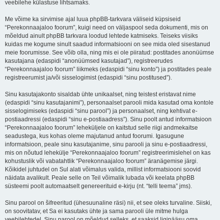
veebilehe külastuse lihtsamaks.
Me võime ka sirvimise ajal luua phpBB-tarkvara väliseid küpsiseid
“Perekonnaajaloo foorum”, kuigi need on väljaspool seda dokumenti, mis on
mõeldud ainult phpBB tarkvara loodud lehtede katmiseks. Teiseks viisiks
kuidas me kogume sinult saadud informatsiooni on see mida oled sisestanud
meie foorumisse. See võib olla, ning mis ei ole piiratud: postitades anonüümse
kasutajana (edaspidi “anonüümsed kasutajad”), registreerudes
“Perekonnaajaloo foorum” liikmeks (edaspidi “sinu konto”) ja postitades peale
registreerumist ja/või sisselogimist (edaspidi “sinu postitused”).
Sinu kasutajakonto sisaldab ühte unikaalset, ning teistest eristavat nime
(edaspidi “sinu kasutajanimi”), personaalset parooli mida kasutad oma kontole
sisselogimiseks (edaspidi “sinu parool”) ja personaalset, ning kehtivat e-
postiaadressi (edaspidi “sinu e-postiaadress”). Sinu poolt antud informatsioon
“Perekonnaajaloo foorum” leheküljele on kaitstud selle riigi andmekaitse
seadustega, kus kohas oleme majutanud antud foorumi. Igasugune
informatsioon, peale sinu kasutajanime, sinu parooli ja sinu e-postiaadressi,
mis on nõutud lehekülje “Perekonnaajaloo foorum” registreerimislehel on kas
kohustuslik või vabatahtlik “Perekonnaajaloo foorum” äranägemise järgi.
Kõikidel juhtudel on Sul alati võimalus valida, millist informatsiooni soovid
näidata avalikult. Peale selle on Teil võimalik lubada või keelata phpBB
süsteemi poolt automaatselt genereerituid e-kirju (nt. “telli teema” jms).
Sinu parool on šifreeritud (ühesuunaline räsi) nii, et see oleks turvaline. Siiski,
on soovitatav, et Sa ei kasutaks ühte ja sama parooli üle mitme hulga
veebilehtedel. Sinu parool on mõeldud selleks, et saaksid ligipääsu oma