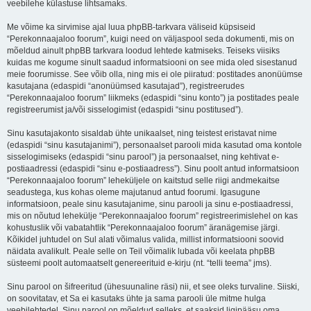
veebilehe külastuse lihtsamaks.
Me võime ka sirvimise ajal luua phpBB-tarkvara väliseid küpsiseid
“Perekonnaajaloo foorum”, kuigi need on väljaspool seda dokumenti, mis on
mõeldud ainult phpBB tarkvara loodud lehtede katmiseks. Teiseks viisiks
kuidas me kogume sinult saadud informatsiooni on see mida oled sisestanud
meie foorumisse. See võib olla, ning mis ei ole piiratud: postitades anonüümse
kasutajana (edaspidi “anonüümsed kasutajad”), registreerudes
“Perekonnaajaloo foorum” liikmeks (edaspidi “sinu konto”) ja postitades peale
registreerumist ja/või sisselogimist (edaspidi “sinu postitused”).
Sinu kasutajakonto sisaldab ühte unikaalset, ning teistest eristavat nime
(edaspidi “sinu kasutajanimi”), personaalset parooli mida kasutad oma kontole
sisselogimiseks (edaspidi “sinu parool”) ja personaalset, ning kehtivat e-
postiaadressi (edaspidi “sinu e-postiaadress”). Sinu poolt antud informatsioon
“Perekonnaajaloo foorum” leheküljele on kaitstud selle riigi andmekaitse
seadustega, kus kohas oleme majutanud antud foorumi. Igasugune
informatsioon, peale sinu kasutajanime, sinu parooli ja sinu e-postiaadressi,
mis on nõutud lehekülje “Perekonnaajaloo foorum” registreerimislehel on kas
kohustuslik või vabatahtlik “Perekonnaajaloo foorum” äranägemise järgi.
Kõikidel juhtudel on Sul alati võimalus valida, millist informatsiooni soovid
näidata avalikult. Peale selle on Teil võimalik lubada või keelata phpBB
süsteemi poolt automaatselt genereerituid e-kirju (nt. “telli teema” jms).
Sinu parool on šifreeritud (ühesuunaline räsi) nii, et see oleks turvaline. Siiski,
on soovitatav, et Sa ei kasutaks ühte ja sama parooli üle mitme hulga
veebilehtedel. Sinu parool on mõeldud selleks, et saaksid ligipääsu oma