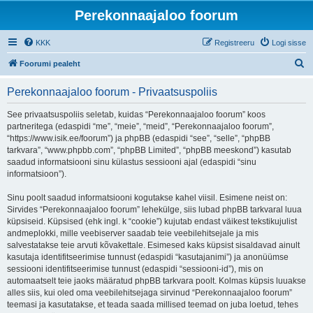
Perekonnaajaloo foorum
KKK
Registreeru
Logi sisse
O
Foorumi pealeht
t
Perekonnaajaloo foorum - Privaatsuspoliis
s
i
See privaatsuspoliis seletab, kuidas “Perekonnaajaloo foorum” koos
partneritega (edaspidi “me”, “meie”, “meid”, “Perekonnaajaloo foorum”,
“https://www.isik.ee/foorum”) ja phpBB (edaspidi “see”, “selle”, “phpBB
tarkvara”, “www.phpbb.com”, “phpBB Limited”, “phpBB meeskond”) kasutab
saadud informatsiooni sinu külastus sessiooni ajal (edaspidi “sinu
informatsioon”).
Sinu poolt saadud informatsiooni kogutakse kahel viisil. Esimene neist on:
Sirvides “Perekonnaajaloo foorum” lehekülge, siis lubad phpBB tarkvaral luua
küpsiseid. Küpsised (ehk ingl. k “cookie”) kujutab endast väikest tekstikujulist
andmeplokki, mille veebiserver saadab teie veebilehitsejale ja mis
salvestatakse teie arvuti kõvakettale. Esimesed kaks küpsist sisaldavad ainult
kasutaja identifitseerimise tunnust (edaspidi “kasutajanimi”) ja anonüümse
sessiooni identifitseerimise tunnust (edaspidi “sessiooni-id”), mis on
automaatselt teie jaoks määratud phpBB tarkvara poolt. Kolmas küpsis luuakse
alles siis, kui oled oma veebilehitsejaga sirvinud “Perekonnaajaloo foorum”
teemasi ja kasutatakse, et teada saada millised teemad on juba loetud, tehes