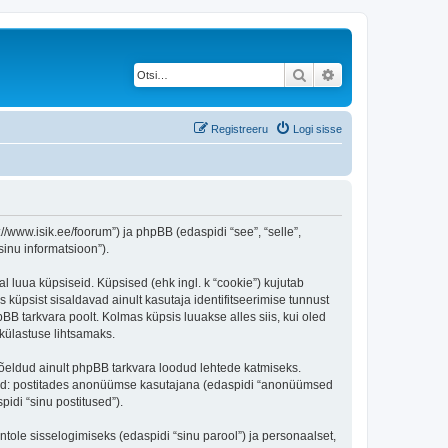
Otsi
Täiendatud otsing
Registreeru
Logi sisse
/www.isik.ee/foorum”) ja phpBB (edaspidi “see”, “selle”,
inu informatsioon”).
l luua küpsiseid. Küpsised (ehk ingl. k “cookie”) kujutab
s küpsist sisaldavad ainult kasutaja identifitseerimise tunnust
BB tarkvara poolt. Kolmas küpsis luuakse alles siis, kui oled
külastuse lihtsamaks.
õeldud ainult phpBB tarkvara loodud lehtede katmiseks.
ratud: postitades anonüümse kasutajana (edaspidi “anonüümsed
pidi “sinu postitused”).
ntole sisselogimiseks (edaspidi “sinu parool”) ja personaalset,