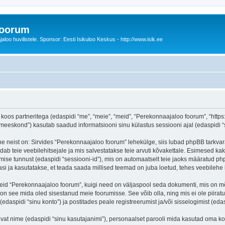
foorum
oo huvilistele. Sponsor: Eesti Isikuloo Keskus - http://www.isik.ee
oos partneritega (edaspidi “me”, “meie”, “meid”, “Perekonnaajaloo foorum”, “https:/
eskond”) kasutab saadud informatsiooni sinu külastus sessiooni ajal (edaspidi “s
e neist on: Sirvides “Perekonnaajaloo foorum” lehekülge, siis lubad phpBB tarkvara
dab teie veebilehitsejale ja mis salvestatakse teie arvuti kõvakettale. Esimesed kak
mise tunnust (edaspidi “sessiooni-id”), mis on automaatselt teie jaoks määratud php
i ja kasutatakse, et teada saada millised teemad on juba loetud, tehes veebilehe 
seid “Perekonnaajaloo foorum”, kuigi need on väljaspool seda dokumenti, mis on m
 on see mida oled sisestanud meie foorumisse. See võib olla, ning mis ei ole pii
daspidi “sinu konto”) ja postitades peale registreerumist ja/või sisselogimist (edas
tavat nime (edaspidi “sinu kasutajanimi”), personaalset parooli mida kasutad oma ko