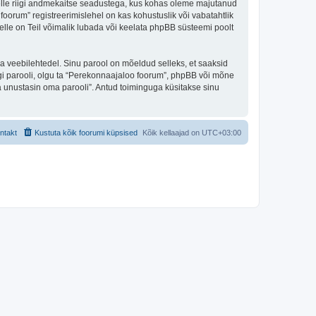
 selle riigi andmekaitse seadustega, kus kohas oleme majutanud
oorum” registreerimislehel on kas kohustuslik või vabatahtlik
selle on Teil võimalik lubada või keelata phpBB süsteemi poolt
ulga veebilehtedel. Sinu parool on mõeldud selleks, et saaksid
agi parooli, olgu ta “Perekonnaajaloo foorum”, phpBB või mõne
 unustasin oma parooli”. Antud toiminguga küsitakse sinu
ntakt
Kustuta kõik foorumi küpsised
Kõik kellaajad on
UTC+03:00