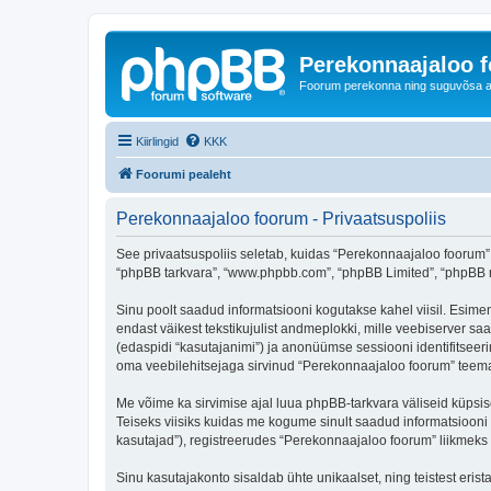
Perekonnaajaloo 
Foorum perekonna ning suguvõsa ajal
Kiirlingid
KKK
Foorumi pealeht
Perekonnaajaloo foorum - Privaatsuspoliis
See privaatsuspoliis seletab, kuidas “Perekonnaajaloo foorum” k
“phpBB tarkvara”, “www.phpbb.com”, “phpBB Limited”, “phpBB me
Sinu poolt saadud informatsiooni kogutakse kahel viisil. Esimen
endast väikest tekstikujulist andmeplokki, mille veebiserver saa
(edaspidi “kasutajanimi”) ja anonüümse sessiooni identifitseeri
oma veebilehitsejaga sirvinud “Perekonnaajaloo foorum” teemas
Me võime ka sirvimise ajal luua phpBB-tarkvara väliseid küpsi
Teiseks viisiks kuidas me kogume sinult saadud informatsiooni
kasutajad”), registreerudes “Perekonnaajaloo foorum” liikmeks (e
Sinu kasutajakonto sisaldab ühte unikaalset, ning teistest eris