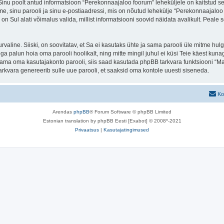
. Sinu poolt antud informatsioon “Perekonnaajaloo foorum” leheküljele on kaitstud
e, sinu parooli ja sinu e-postiaadressi, mis on nõutud lehekülje “Perekonnaajaloo f
n Sul alati võimalus valida, millist informatsiooni soovid näidata avalikult. Peale 
 turvaline. Siiski, on soovitatav, et Sa ei kasutaks ühte ja sama parooli üle mitme h
 palun hoia oma parooli hoolikalt, ning mitte mingil juhul ei küsi Teie käest kun
ma oma kasutajakonto parooli, siis saad kasutada phpBB tarkvara funktsiooni “Ma
rkvara genereerib sulle uue parooli, et saaksid oma kontole uuesti siseneda.
Ko
Arendas
phpBB
® Forum Software © phpBB Limited
Estonian translation by phpBB Eesti [Exabot] © 2008*-2021
Privaatsus
|
Kasutajatingimused