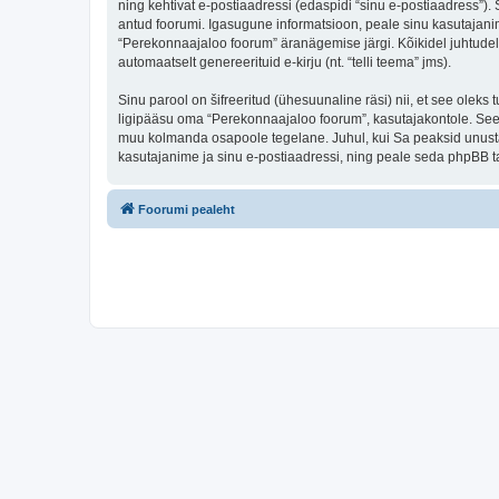
ning kehtivat e-postiaadressi (edaspidi “sinu e-postiaadress”)
antud foorumi. Igasugune informatsioon, peale sinu kasutajanim
“Perekonnaajaloo foorum” äranägemise järgi. Kõikidel juhtudel o
automaatselt genereerituid e-kirju (nt. “telli teema” jms).
Sinu parool on šifreeritud (ühesuunaline räsi) nii, et see oleks
ligipääsu oma “Perekonnaajaloo foorum”, kasutajakontole. Seega
muu kolmanda osapoole tegelane. Juhul, kui Sa peaksid unusta
kasutajanime ja sinu e-postiaadressi, ning peale seda phpBB ta
Foorumi pealeht