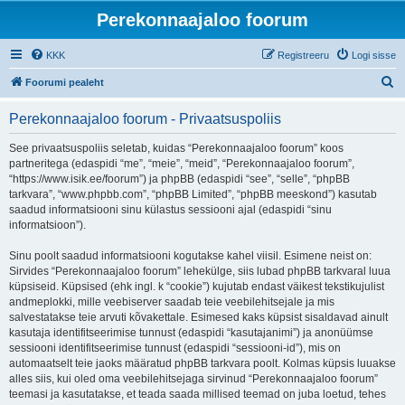
Perekonnaajaloo foorum
KKK
Registreeru
Logi sisse
O
Foorumi pealeht
t
Perekonnaajaloo foorum - Privaatsuspoliis
s
i
See privaatsuspoliis seletab, kuidas “Perekonnaajaloo foorum” koos
partneritega (edaspidi “me”, “meie”, “meid”, “Perekonnaajaloo foorum”,
“https://www.isik.ee/foorum”) ja phpBB (edaspidi “see”, “selle”, “phpBB
tarkvara”, “www.phpbb.com”, “phpBB Limited”, “phpBB meeskond”) kasutab
saadud informatsiooni sinu külastus sessiooni ajal (edaspidi “sinu
informatsioon”).
Sinu poolt saadud informatsiooni kogutakse kahel viisil. Esimene neist on:
Sirvides “Perekonnaajaloo foorum” lehekülge, siis lubad phpBB tarkvaral luua
küpsiseid. Küpsised (ehk ingl. k “cookie”) kujutab endast väikest tekstikujulist
andmeplokki, mille veebiserver saadab teie veebilehitsejale ja mis
salvestatakse teie arvuti kõvakettale. Esimesed kaks küpsist sisaldavad ainult
kasutaja identifitseerimise tunnust (edaspidi “kasutajanimi”) ja anonüümse
sessiooni identifitseerimise tunnust (edaspidi “sessiooni-id”), mis on
automaatselt teie jaoks määratud phpBB tarkvara poolt. Kolmas küpsis luuakse
alles siis, kui oled oma veebilehitsejaga sirvinud “Perekonnaajaloo foorum”
teemasi ja kasutatakse, et teada saada millised teemad on juba loetud, tehes